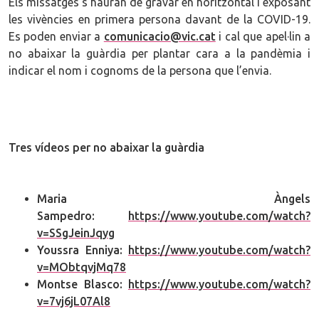
Els missatges s’hauran de gravar en horitzontal i exposant
les vivències en primera persona davant de la COVID-19.
Es poden enviar a
comunicacio@vic.cat
i cal que apel·lin a
no abaixar la guàrdia per plantar cara a la pandèmia i
indicar el nom i cognoms de la persona que l’envia.
Tres vídeos per no abaixar la guàrdia
Maria Àngels
Sampedro:
https://www.youtube.com/watch?
v=SSgJeinJqyg
Youssra Enniya:
https://www.youtube.com/watch?
v=MObtqvjMq78
Montse Blasco:
https://www.youtube.com/watch?
v=7vj6jL07Al8