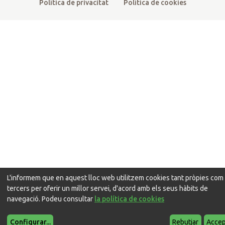
Política de privacitat
Política de cookies
L'informem que en aquest lloc web utilitzem cookies tant pròpies com
tercers per oferir un millor servei, d'acord amb els seus hàbits de
navegació. Podeu consultar
la política de cookies
Configurar
...
Rebutjar
Accep