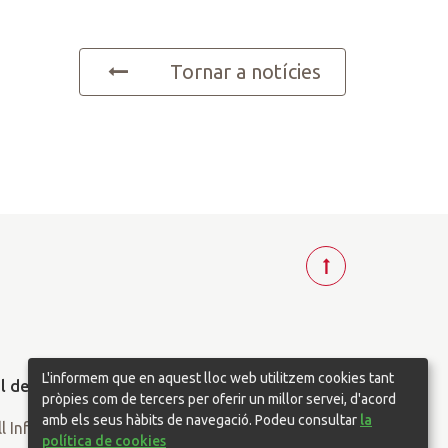
Tornar a notícies
T
o
r
n
a
L'informem que en aquest lloc web utilitzem cookies tant
r
pròpies com de tercers per oferir un millor servei, d'acord
a
amb els seus hàbits de navegació. Podeu consultar
la
política de cookies
d