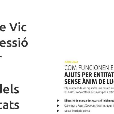
e Vic
essió
r
dels
tats