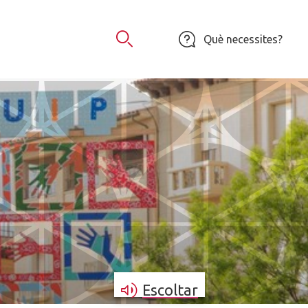
Què necessites?
Obrir Cercador
Escoltar