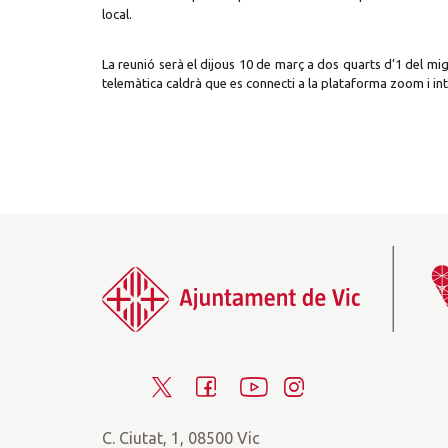
local.
La reunió serà el dijous 10 de març a dos quarts d’1 del mi
telemàtica caldrà que es connecti a la plataforma zoom i intr
T
F
Y
I
w
a
o
n
C. Ciutat, 1, 08500 Vic
i
c
u
s