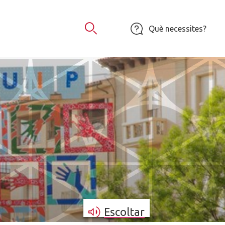
Què necessites?
Obrir Cercador
Escoltar