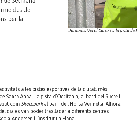
er! de Setmana
terme des de
ons per la
Jornades Viu el Carrer! a la pista d
ctivitats a les pistes esportives de la ciutat, més
 de Santa Anna,
la pista d’Occitània, al barri del Sucre i
onegut com
Skatepark
al barri de l’Horta Vermella. Alhora,
el dia es van poder traslladar a diferents centres
scola Andersen i l’Institut La Plana.