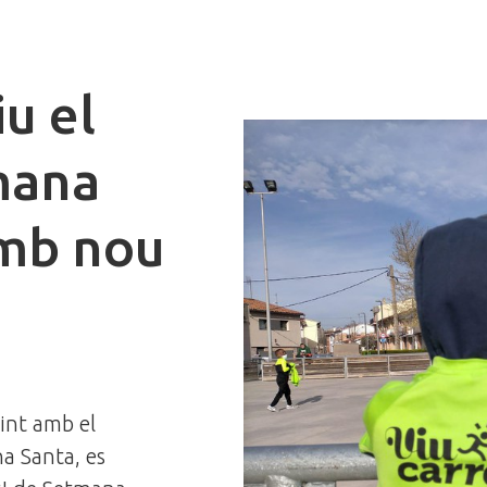
u el
mana
amb nou
dint amb el
a Santa, es