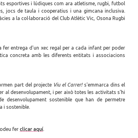
ats esportives i lúdiques com ara atletisme, rugbi, futbol
ues, jocs de taula i cooperatius i una gimcana inclusiva.
cies a la col·laboració del Club Atlètic Vic, Osona Rugbi
a fer entrega d'un xec regal per a cada infant per poder
ica concreta amb les diferents entitats i associacions
rmen part del projecte
Viu el Carrer!
s'emmarca dins el
r al desenvolupament, i per això totes les activitats s'hi
s de desenvolupament sostenible que han de permetre
 i sostenible.
podeu fer
clicar aquí
.