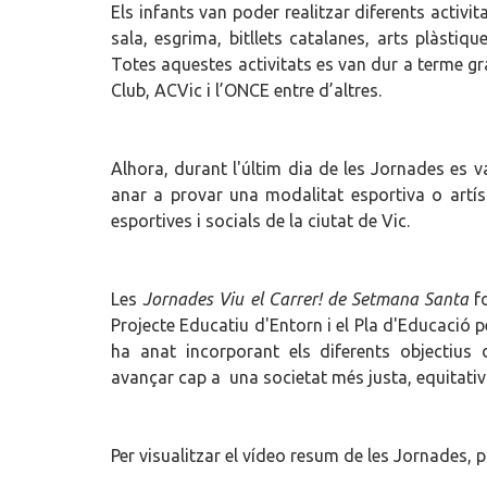
Els infants van poder realitzar diferents activit
sala, esgrima, bitllets catalanes, arts plàstiq
Totes aquestes activitats es van dur a terme grà
Club, ACVic i l’ONCE entre d’altres.
Alhora, durant l'últim dia de les Jornades es v
anar a provar una modalitat esportiva o artíst
esportives i socials de la ciutat de Vic.
Les
Jornades Viu el Carrer! de Setmana Santa
fo
Projecte Educatiu d'Entorn i el Pla d'Educació pe
ha anat incorporant els diferents objectiu
avançar cap a una societat més justa, equitativa
Per visualitzar el vídeo resum de les Jornades, 