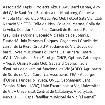
Associació Tapís – Projecte Aktua, AVV Barri Osona, AVV
del C/ de Sant Pere, Biblioteca del Montseny, Capoeira
Angola Manlleu, Club Atlètic Vic, Club Futbol Sala Vic, Club
Natació Vic-ETB, Colla del Nen, Colla del Merma, Colla de
la Vella, Cosidor Pas a Pas, Consell de Barri del Remei,
Creu Roja a Osona, Escènic Vic, Fàbrica de Somnis,
Fundació Unix Persones Úniques, Geganters i Graells del
carrer de la Riera, Grup d’Afrodance de Vic, Joves del
barri, Joves Musulmans d’Osona, La Farinera. Centre
d’Arts Visuals, La Fera Ferotge, ONCE, Options Catalunya
– Nepal, Osona Rugbi Club, Sagals d’Osona, Taula
d’entitats de diversitat funcional de Vic (ADFO, Agrupació
de Sords de Vic i Comarca, Associació TEA - Asperger
d’Osona, Fundació Trueta, ONCE, Osonament, Sant
Tomàs, Sírius – UVIC), Unió Excursionista Vic, Universitat
de Vic – Universitat Central de Catalunya, VicCityLab,
Xarxa 0 – 3 – Espai familiar municipal de Vic “El Remei”