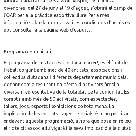
Alhora, cada tarda de 5 a 8 del vespre, de dilluns a
divendres, del 27 de juny al 19 d’agost, s’obrirà el camp de
l’OAR per a la pràctica esportiva lliure. Per a més
informació sobre la normativa i les condicions d’accés es
pot consultar a la pàgina web d’esports.
Programa comunitari
El programa de Les tardes d'estiu al carrer!, és el fruit del
treball conjunt amb més de 40 entitats, associacions i
col·lectius ciutadans i diferents departament municipals,
donant com a resultat una oferta d'activitats àmplia,
diversa i representativa de la totalitat de la comunitat. Es
compta amb més de 50 activitats, com espectacles,
tallers, jocs, esports i exhibicions de tota mena. La
implicació de les entitats i agents socials és clau per tirar
endavant aquesta programació, alhora que posa en relleu
el ric teixit associatiu vigatà i la seva implicació a la ciutat.