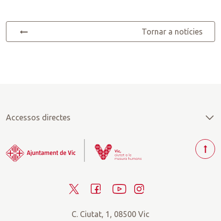
Tornar a notícies
Accessos directes
T
o
r
T
F
Y
I
n
a
w
a
o
n
r
C. Ciutat, 1, 08500 Vic
i
c
u
s