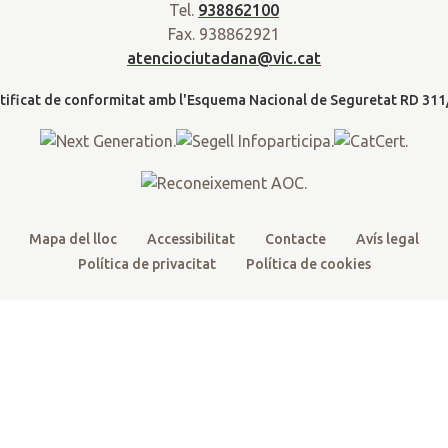
a
Tel.
938862100
t
e
t
t
d
Fax. 938862921
t
b
u
a
a
atenciociutadana@vic.cat
l
e
o
b
g
t
r
o
e
r
k
a
m
Mapa del lloc
Accessibilitat
Contacte
Avís legal
Política de privacitat
Política de cookies