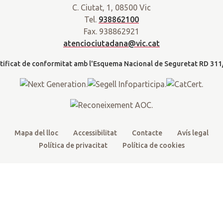
r
C. Ciutat, 1, 08500 Vic
i
c
u
s
a
Tel.
938862100
t
e
t
t
d
Fax. 938862921
t
b
u
a
a
atenciociutadana@vic.cat
l
e
o
b
g
t
r
o
e
r
k
a
m
Mapa del lloc
Accessibilitat
Contacte
Avís legal
Política de privacitat
Política de cookies