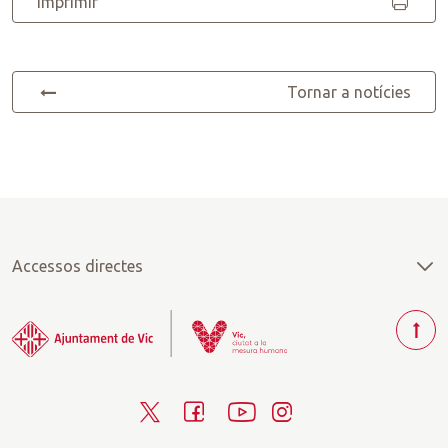
Imprimir
Tornar a notícies
Accessos directes
T
o
r
T
F
Y
I
n
a
w
a
o
n