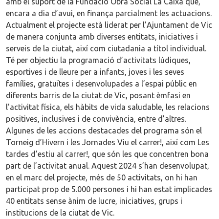
amb el suport de la Fundació Obra Social La Caixa que,
encara a dia d’avui, en finança parcialment les actuacions.
Actualment el projecte està liderat per l’Ajuntament de Vic
de manera conjunta amb diverses entitats, iniciatives i
serveis de la ciutat, així com ciutadania a títol individual.
Té per objectiu la programació d’activitats lúdiques,
esportives i de lleure per a infants, joves i les seves
famílies, gratuïtes i desenvolupades a l’espai públic en
diferents barris de la ciutat de Vic, posant èmfasi en
l'activitat física, els hàbits de vida saludable, les relacions
positives, inclusives i de convivència, entre d’altres.
Algunes de les accions destacades del programa són el
Torneig d’Hivern i les Jornades Viu el carrer!, així com Les
tardes d’estiu al carrer!, que són les que concentren bona
part de l’activitat anual. Aquest 2024 s’han desenvolupat,
en el marc del projecte, més de 50 activitats, on hi han
participat prop de 5.000 persones i hi han estat implicades
40 entitats sense ànim de lucre, iniciatives, grups i
institucions de la ciutat de Vic.