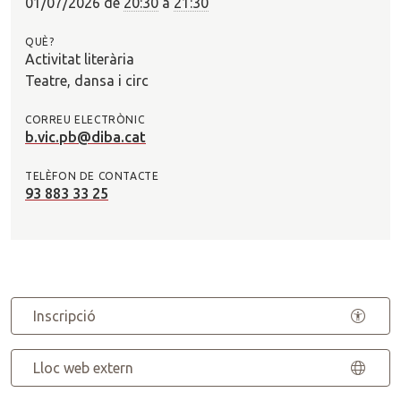
01/07/2026
de
20:30
a
21:30
QUÈ?
Activitat literària
Teatre, dansa i circ
CORREU ELECTRÒNIC
b.vic.pb@diba.cat
TELÈFON DE CONTACTE
93 883 33 25
Inscripció
Lloc web extern