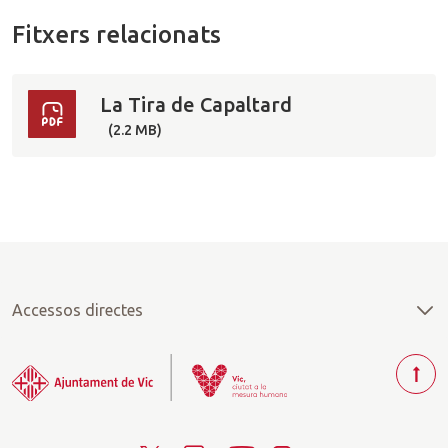
Fitxers relacionats
La Tira de Capaltard
(2.2 MB)
Accessos directes
T
o
r