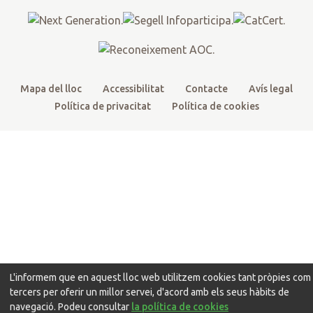
r
o
e
r
k
a
m
Mapa del lloc
Accessibilitat
Contacte
Avís legal
Política de privacitat
Política de cookies
L'informem que en aquest lloc web utilitzem cookies tant pròpies com
tercers per oferir un millor servei, d'acord amb els seus hàbits de
navegació. Podeu consultar
la política de cookies