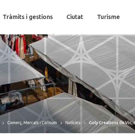
Tràmits i gestions
Ciutat
Turisme
Comerç, Mercats i Consum
Notícies
Goly Creations de Vic,