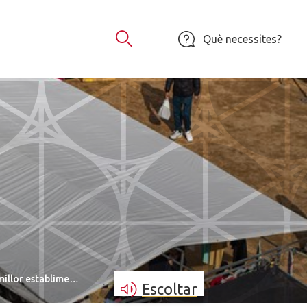
Què necessites?
Obrir Cercador
 millor establime…
Escoltar