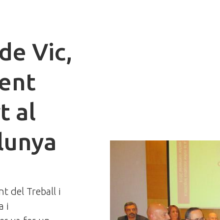
de Vic,
ment
t al
lunya
t del Treball i
 i