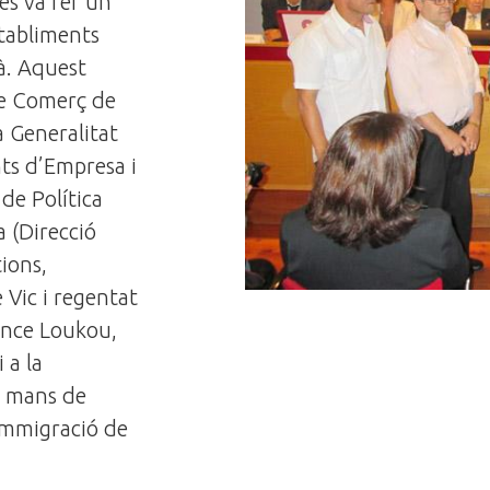
es va fer un
stabliments
à. Aquest
de Comerç de
 Generalitat
ts d’Empresa i
de Política
a (Direcció
ions,
 Vic i regentat
rence Loukou,
 a la
e mans de
 Immigració de