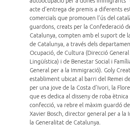
autoocupació per a dones immigrants” 
acte d’entrega de premis a diferents e
comercials que promouen l’ús del catal
guardons, creats per la Confederació 
Catalunya, compten amb el suport de la
de Catalunya, a través dels departamen
Ocupació, de Cultura (Direcció General 
Lingüística) i de Benestar Social i Famíli
General per a la Immigració). Goly Creat
establiment ubicat al barri del Remei de
per una jove de la Costa d’Ivori, la Flo
que es dedica al disseny de roba ètnica i
confecció, va rebre el màxim guardó d
Xavier Bosch, director general per a la
la Generalitat de Catalunya.