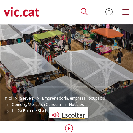
mació de contacte
ar a la navegació
tar al contingut
Alt
Obrir Cercador
Inici
Serveis
Emprenedoria, empresa i ocupació
Comerç, Mercats i Consum
Notícies
La 2a Fira de Sta Llúcia a la Plaça del…
Escoltar