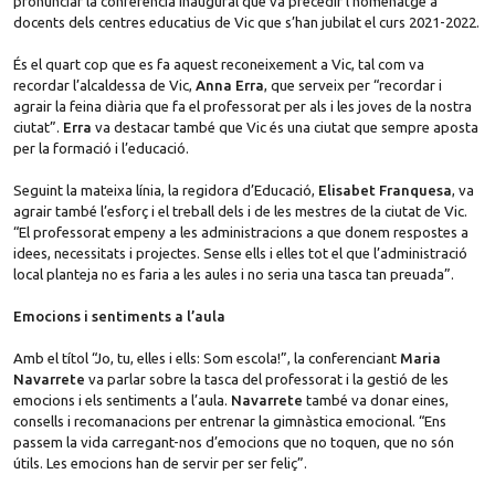
pronunciar la conferència inaugural que va precedir l’homenatge a
docents dels centres educatius de Vic que s’han jubilat el curs 2021-2022.
És el quart cop que es fa aquest reconeixement a Vic, tal com va
recordar l’alcaldessa de Vic,
Anna Erra
, que serveix per “recordar i
agrair la feina diària que fa el professorat per als i les joves de la nostra
ciutat”.
Erra
va destacar també que Vic és una ciutat que sempre aposta
per la formació i l’educació.
Seguint la mateixa línia, la regidora d’Educació,
Elisabet Franquesa
, va
agrair també l’esforç i el treball dels i de les mestres de la ciutat de Vic.
“El professorat empeny a les administracions a que donem respostes a
idees, necessitats i projectes. Sense ells i elles tot el que l’administració
local planteja no es faria a les aules i no seria una tasca tan preuada”.
Emocions i sentiments a l’aula
Amb el títol “Jo, tu, elles i ells: Som escola!”, la conferenciant
Maria
Navarrete
va parlar sobre la tasca del professorat i la gestió de les
emocions i els sentiments a l’aula.
Navarrete
també va donar eines,
consells i recomanacions per entrenar la gimnàstica emocional. “Ens
passem la vida carregant-nos d’emocions que no toquen, que no són
útils. Les emocions han de servir per ser feliç”.