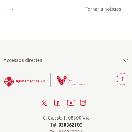
Tornar a notícies
Accessos directes
T
o
r
T
F
Y
I
n
a
w
a
o
n
r
C. Ciutat, 1, 08500 Vic
i
c
u
s
a
Tel.
938862100
t
e
t
t
d