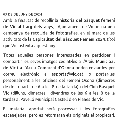
03 DE DE JUNY DE 2024
Amb la finalitat de recollir la
història del bàsquet femení
de Vic al llarg dels anys
, l’Ajuntament de Vic inicia una
campanya de recollida de fotografies, en el marc de les
activitats de
la Capitalitat del Bàsquet Femení 2024
, títol
que Vic ostenta aquest any.
Totes aquelles persones interessades en participar i
compartir les seves imatges cedint-les a
l'Arxiu Municipal
de Vic i a l’Arxiu Comarcal d’Osona
poden enviar-les per
correu electrònic a
esports@vic.cat
o portar-les
personalment a les oficines
del Femení Osona (dimecres
de dos quarts de 6 a les 8 de la tarda) i del Club Bàsquet
Vic (dilluns, dimecres i divendres de les 6 a les 8 de la
tarda) al Pavelló Municipal Castell d'en Planes de Vic.
El material aportat serà processat i les fotografies
escanejades, però es retornaran els originals al propietari.