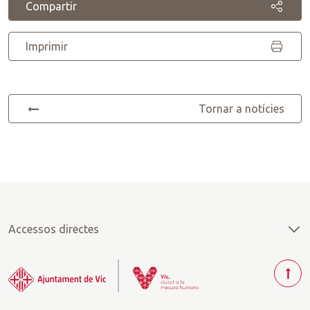
Compartir
Imprimir
Tornar a notícies
Accessos directes
T
o