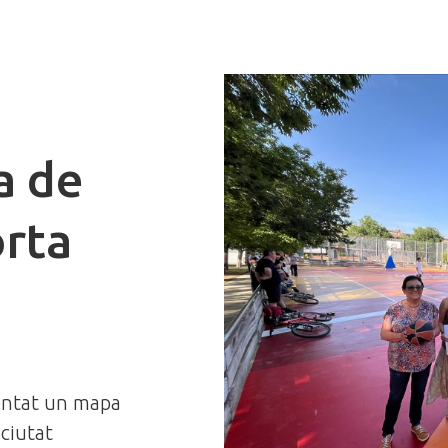
a de
orta
entat un mapa
 ciutat