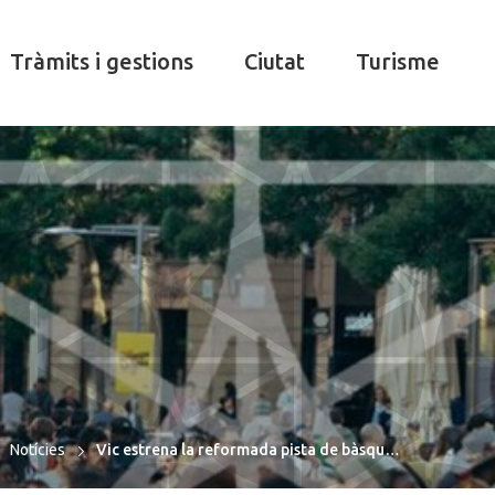
Tràmits i gestions
Ciutat
Turisme
Notícies
Vic estrena la reformada pista de bàsqu…