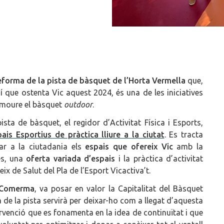
eforma de la pista de bàsquet de l’Horta Vermella
que,
 que ostenta Vic aquest 2024, és una de les iniciatives
romoure el bàsquet
outdoor
.
sta de bàsquet, el regidor d’Activitat Física i Esports,
is Esportius de pràctica lliure a la ciutat
. Es tracta
par a la ciutadania els
espais que ofereix Vic
amb la
es, una
oferta variada d’espais
i la pràctica d’activitat
l’eix de Salut del Pla de l’Esport Vicactiva’t.
 Comerma
, va posar en valor la Capitalitat del Bàsquet
 de la pista servirà per deixar-ho com a llegat d’aquesta
tervenció que es fonamenta en la idea de continuïtat i que