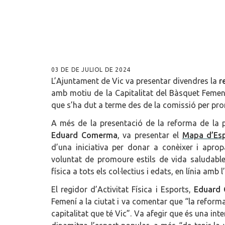
03 DE DE JULIOL DE 2024
L’Ajuntament de Vic va presentar divendres la
r
amb motiu de la Capitalitat del Bàsquet Femení
que s’ha dut a terme des de la comissió per p
A més de la presentació de la reforma de la pi
Eduard Comerma
, va presentar el
Mapa d’Espa
d’una iniciativa per donar a conèixer i apro
voluntat de promoure estils de vida saludabl
física a tots els col·lectius i edats, en línia amb 
El regidor d’Activitat Física i Esports,
Eduard
Femení a la ciutat i va comentar que “la reforma
capitalitat que té Vic”. Va afegir que és una in