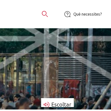
Què necessites?
Obrir Cercador
Escoltar