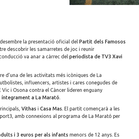
e desembre la presentació oficial del
Partit dels Famosos
re descobrir les samarretes de joc i reunir
 conducció va anar a càrrec del
periodista de TV3 Xavi
tre d’una de les activitats més icòniques de La
futbolistes, influencers, artistes i cares conegudes de
E Vic i Osona contra el Càncer lideren enguany
à íntegrament a La Marató
.
rincipals,
Vithas
i
Casa Mas
. El partit començarà a les
 Esport3, amb connexions al programa de La Marató per
dults i 3 euros per als infants
menors de 12 anys. Es