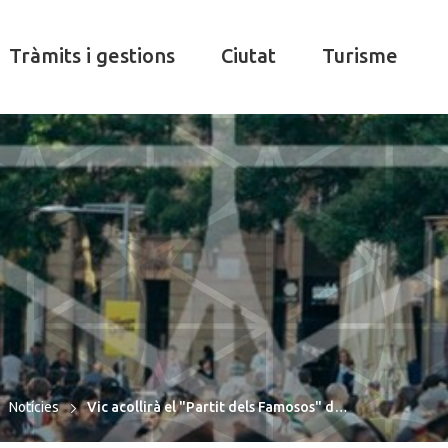
Tràmits i gestions
Ciutat
Turisme
Notícies
Vic acollirà el "Partit dels Famosos" d…