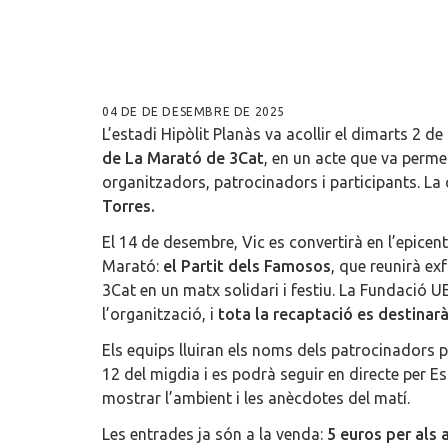
04 DE DE DESEMBRE DE 2025
L’estadi Hipòlit Planàs va acollir el dimarts 2 d
de La Marató de 3Cat
, en un acte que va permet
organitzadors, patrocinadors i participants. La
Torres.
El 14 de desembre, Vic es convertirà en l’epicen
Marató:
el Partit dels Famosos
, que reunirà ex
3Cat en un matx solidari i festiu. La Fundació U
l’organització, i
tota la recaptació es destinar
Els equips lluiran els noms dels patrocinadors p
12 del migdia i es podrà seguir en directe per
mostrar l’ambient i les anècdotes del matí.
Les entrades ja són a la venda:
5 euros per als a