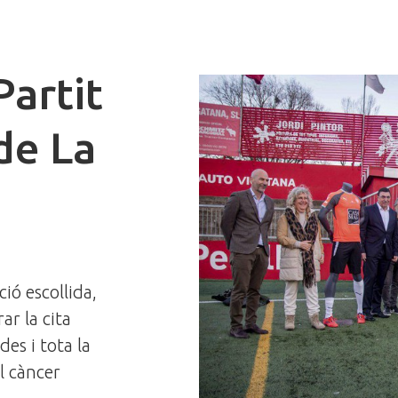
Partit
de La
t
ció escollida,
ar la cita
es i tota la
el càncer