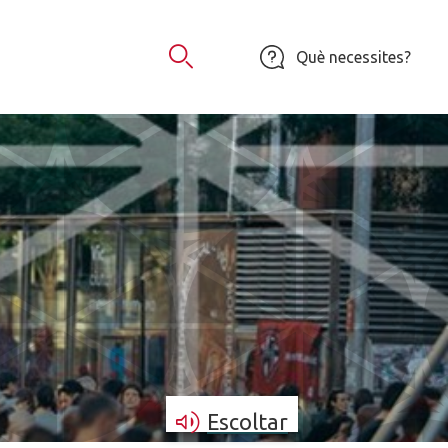
Què necessites?
Obrir Cercador
Escoltar