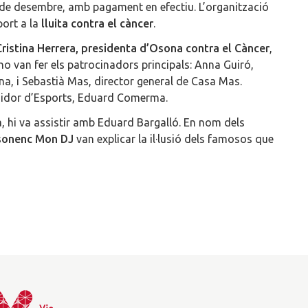
 de desembre, amb pagament en efectiu. L’organització
ort a la
lluita contra el càncer
.
Cristina Herrera, presidenta d’Osona contra el Càncer
,
ho van fer els patrocinadors principals: Anna Guiró,
na, i Sebastià Mas, director general de Casa Mas.
regidor d’Esports, Eduard Comerma.
, hi va assistir amb Eduard Bargalló. En nom dels
osonenc Mon DJ
van explicar la il·lusió dels famosos que