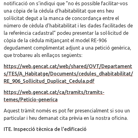
notificació on s’indiqui que ”no és possible facilitar-vos
una còpia de la cèdula d’habitabilitat que ens heu
sol·licitat degut a la manca de concordança entre el
número de cèdula d’habitabilitat i les dades facilitades de
la referència cadastral” podeu presentar la sol·licitud de
còpia de la cèdula mitjançant el model RE-906
degudament complimentat adjunt a una petició genèrica,
que trobareu als enllaços següents:
https://web.gencat.cat/web/shared/OVT/Departament
s/TES/A_Habitatge/Documents/cedules_dhabitabilitat/
RE_906_Sollicitud_Duplicat_Cedula.pdf
https://web.gencat.cat/ca/tramits/tramits-
temes/Peticio-generica
Aquest tràmit només es pot fer presencialment si sou un
particular i heu demanat cita prèvia en la nostra oficina.
ITE. Inspecció tècnica de l'edificació