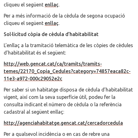
cliqueu el següent
enllaç
.
Per a més informació de la cèdula de segona ocupació
cliqueu el següent
enllaç
.
Sol·licitud còpia de cèdula d’habitabilitat
L’enllaç a la tramitació telemàtica de les còpies de cèdules
d’habitabilitat és el següent:
http://web.gencat.cat/ca/tramits/tramits-
temes/22170_Copia_Cedules?category=74857eaca82c-
11e3-a972-000c29052e2c
Per saber si un habitatge disposa de cèdula d’habitabilitat
vigent, així com la seva superfície útil, podeu fer la
consulta indicant el número de cèdula o la referència
cadastral al següent enllaç:
http://agenciahabitatge.gencat.cat/cercadorcedula
Per a qualsevol incidència o en cas de rebre una