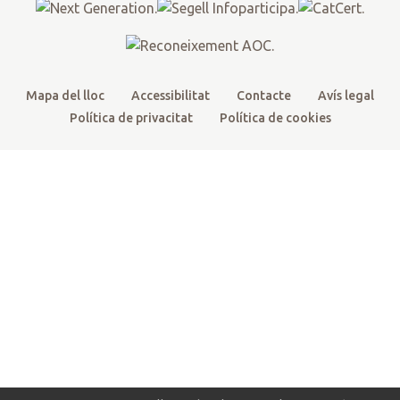
k
a
m
Mapa del lloc
Accessibilitat
Contacte
Avís legal
Política de privacitat
Política de cookies