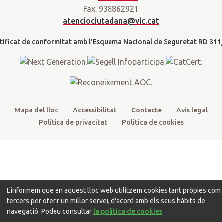
t
e
t
t
d
Fax. 938862921
t
b
u
a
a
atenciociutadana@vic.cat
l
e
o
b
g
t
r
o
e
r
k
a
m
Mapa del lloc
Accessibilitat
Contacte
Avís legal
Política de privacitat
Política de cookies
L'informem que en aquest lloc web utilitzem cookies tant pròpies com
tercers per oferir un millor servei, d'acord amb els seus hàbits de
navegació. Podeu consultar
la política de cookies