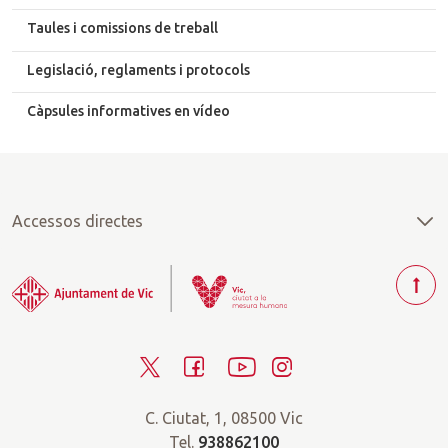
Taules i comissions de treball
Legislació, reglaments i protocols
Càpsules informatives en vídeo
Accessos directes
T
o
r
T
F
Y
I
n
a
w
a
o
n
r
C. Ciutat, 1, 08500 Vic
i
c
u
s
a
Tel.
938862100