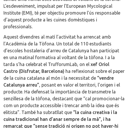
L'esdeveniment, impulsat per l'European Mycological
Institute (EMI), té per objectiu promoure l'ús responsable
d'aquest producte a les cuines domèstiques i
professionals.
Aquest divendres al matí l’activitat ha arrencat amb
l’Acadèmia de la Tòfona. Un total de 110 estudiants
d’escoles hostaleria d’arreu de Catalunya han participat
en una matinal formativa al voltant de la tòfona. I a la
tarda s’ha celebrat el TrufforumLab, on el
xef Oriol
Castro (Disfrutar, Barcelona)
ha reflexionat sobre el paper
de la cuina catalana al món i la necessitat de
“vendre
Catalunya arreu”
, posant en valor el territori, l’origen i el
producte. Ha defensat la importància de transmetre la
senzillesa de la tòfona, destacant que “cal promocionar-la
com un producte accessible i trencar amb la idea que és
elitista”. També ha subratllat que
“la cuina creativa i la
cuina tradicional han d’anar sempre de la mà”, i ha
remarcat que “sense tradició ni origen no pot haver-hi