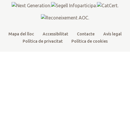
k
a
m
Mapa del lloc
Accessibilitat
Contacte
Avís legal
Política de privacitat
Política de cookies