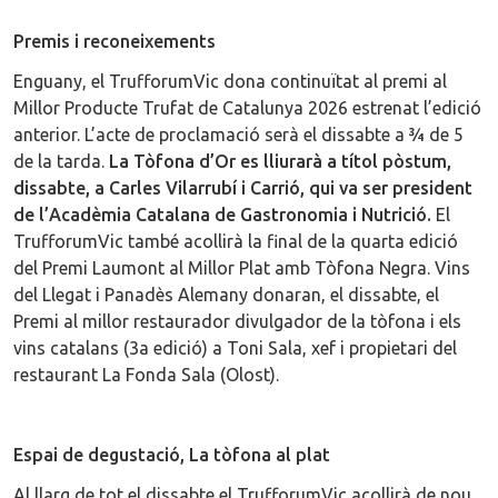
Premis i reconeixements
Enguany, el TrufforumVic dona continuïtat al premi al
Millor Producte Trufat de Catalunya 2026 estrenat l’edició
anterior. L’acte de proclamació serà el dissabte a ¾ de 5
de la tarda.
La Tòfona d’Or es lliurarà a títol pòstum,
dissabte, a Carles Vilarrubí i Carrió, qui va ser president
de l’Acadèmia Catalana de Gastronomia i Nutrició.
El
TrufforumVic també acollirà la final de la quarta edició
del Premi Laumont al Millor Plat amb Tòfona Negra. Vins
del Llegat i Panadès Alemany donaran, el dissabte, el
Premi al millor restaurador divulgador de la tòfona i els
vins catalans (3a edició) a Toni Sala, xef i propietari del
restaurant La Fonda Sala (Olost).
Espai de degustació, La tòfona al plat
Al llarg de tot el dissabte el TrufforumVic acollirà de nou