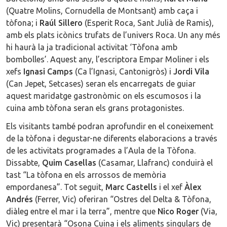
(Quatre Molins, Cornudella de Montsant) amb caça i
tòfona; i
Raúl Sillero
(Esperit Roca, Sant Julià de Ramis),
amb els plats icònics trufats de l’univers Roca. Un any més
hi haurà la ja tradicional activitat ‘Tòfona amb
bombolles’. Aquest any, l’escriptora Empar Moliner i els
xefs
Ignasi Camps
(Ca l’Ignasi, Cantonigròs) i
Jordi Vila
(Can Jepet, Setcases) seran els encarregats de guiar
aquest maridatge gastronòmic on els escumosos i la
cuina amb tòfona seran els grans protagonistes.
Els visitants també podran aprofundir en el coneixement
de la tòfona i degustar-ne diferents elaboracions a través
de les activitats programades a l’Aula de la Tòfona.
Dissabte,
Quim Casellas
(Casamar, Llafranc) conduirà el
tast “La tòfona en els arrossos de memòria
empordanesa”. Tot seguit,
Marc Castells
i el xef
Àlex
Andrés
(Ferrer, Vic) oferiran “Ostres del Delta & Tòfona,
diàleg entre el mar i la terra”, mentre que
Nico Roger
(Via,
Vic) presentarà “Osona Cuina i els aliments singulars de