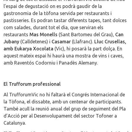
l’espai de degustació on es podrà gaudir de la
gastronomia de la tòfona servida per restaurants i
pastisseries. Es podran tastar diferents tapes, tant dolces
com salades, durant tot el dia, que serviran els
restaurants
Mas Monells
(Sant Bartomeu del Grau),
Can
Jubany
(Calldetenes) i
Casamar
(Llafranc).
Lluc Crusellas,
amb Eukarya Xocolata
(Vic), hi posarà la part dolça. En
aquest mateix espai hi haurà una mostra de vins i caves,
amb Raventós Codorniu i Panadès Alemany.
El Trufforum professional
Al TrufforumVic no hi faltarà el Congrés Internacional de
la Tòfona, el dissabte, amb un centenar de participants.
També acull la reunió anual del grup de seguiment del Pla
d’Acció per al Desenvolupament del sector Tofoner a
Catalunya.