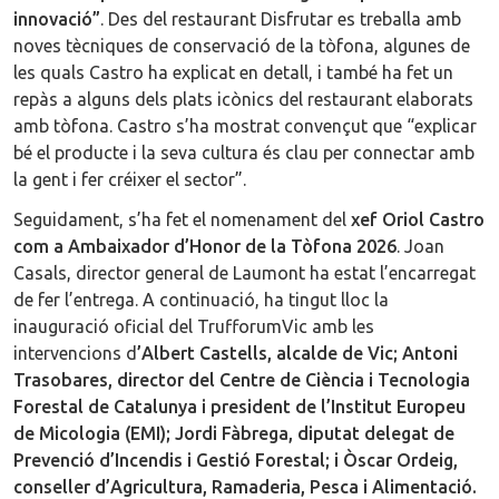
innovació”
. Des del restaurant Disfrutar es treballa amb
noves tècniques de conservació de la tòfona, algunes de
les quals Castro ha explicat en detall, i també ha fet un
repàs a alguns dels plats icònics del restaurant elaborats
amb tòfona. Castro s’ha mostrat convençut que “explicar
bé el producte i la seva cultura és clau per connectar amb
la gent i fer créixer el sector”.
Seguidament, s’ha fet el nomenament del
xef Oriol Castro
com a Ambaixador d’Honor de la Tòfona 2026
. Joan
Casals, director general de Laumont ha estat l’encarregat
de fer l’entrega. A continuació, ha tingut lloc la
inauguració oficial del TrufforumVic amb les
intervencions d
’Albert Castells, alcalde de Vic; Antoni
Trasobares, director del Centre de Ciència i Tecnologia
Forestal de Catalunya i president de l’Institut Europeu
de Micologia (EMI); Jordi Fàbrega, diputat delegat de
Prevenció d’Incendis i Gestió Forestal; i Òscar Ordeig,
conseller d’Agricultura, Ramaderia, Pesca i Alimentació.