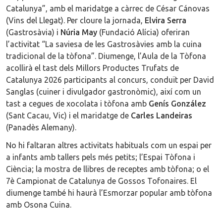
Catalunya”, amb el maridatge a càrrec de César Cánovas
(Vins del Llegat). Per cloure la jornada,
Elvira Serra
(Gastrosàvia) i
Núria May
(Fundació Alícia) oferiran
l’activitat “La saviesa de les Gastrosàvies amb la cuina
tradicional de la tòfona”. Diumenge, l’Aula de la Tòfona
acollirà el tast dels Millors Productes Trufats de
Catalunya 2026 participants al concurs, conduït per David
Sanglas (cuiner i divulgador gastronòmic), així com un
tast a cegues de xocolata i tòfona amb
Genís González
(Sant Cacau, Vic) i el maridatge de
Carles Landeiras
(Panadès Alemany).
No hi faltaran altres activitats habituals com un espai per
a infants amb tallers pels més petits; l’Espai Tòfona i
Ciència; la mostra de llibres de receptes amb tòfona; o el
7è Campionat de Catalunya de Gossos Tofonaires. El
diumenge també hi haurà l’Esmorzar popular amb tòfona
amb Osona Cuina.