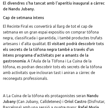
El divendres s’ha tancat amb l’aperitiu inaugural a càrrec
de Nandu Jubany.
Cap de setmana intens
El Recinte Firal es convertirà al llarg de tot el cap de
setmana en un gran espai expositiu on comprar tòfona
negra, classificada i garantida, i també productes trufats
artesans i d’alta qualitat.
El visitant podrà descobrir tots
els secrets de la tòfona negra també a través d’un
intens programa d’activitats per a amants de la
gastronomia
. A l’Aula de la Tòfona i La Cuina de la
tòfona, es podran descobrir tots els secrets de la tòfona
amb activitats que inclouran tast i aniran a càrrec de
reconeguts professionals.
A La Cuina de la tòfona els protagonistes seran
Nandu
Jubany
(Can Jubany, Calldetenes) i
Oriol Castro
(Disfrutar,
Barcelona) amb una sessió a quatre mans;
Rafel Muria