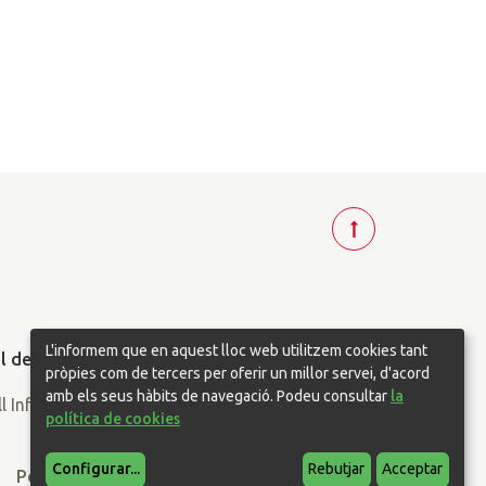
T
o
r
n
a
L'informem que en aquest lloc web utilitzem cookies tant
r
pròpies com de tercers per oferir un millor servei, d'acord
a
amb els seus hàbits de navegació. Podeu consultar
la
política de cookies
d
a
Configurar
...
Rebutjar
Acceptar
l
Política de privacitat
Política de cookies