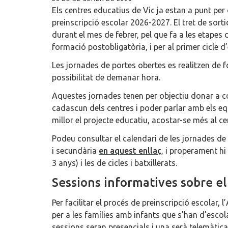
Els centres educatius de Vic ja estan a punt per 
preinscripció escolar 2026-2027. El tret de sort
durant el mes de febrer, pel que fa a les etapes d’
formació postobligatòria, i per al primer cicle d’
Les jornades de portes obertes es realitzen de f
possibilitat de demanar hora.
Aquestes jornades tenen per objectiu donar a con
cadascun dels centres i poder parlar amb els equ
millor el projecte educatiu, acostar-se més al ce
Podeu consultar el calendari de les jornades de 
i secundària
en aquest enllaç
, i properament hi
3 anys) i les de cicles i batxillerats.
Sessions informatives sobre el
Per facilitar el procés de preinscripció escolar,
per a les famílies amb infants que s’han d’escola
sessions seran presencials i una serà telemàtica