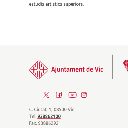
estudis artístics superiors.
T
F
Y
I
w
a
o
n
C. Ciutat, 1, 08500 Vic
i
c
u
s
Tel.
938862100
t
e
t
t
Fax. 938862921