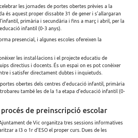
celebrar les jornades de portes obertes prèvies a la
ida és aquest proper dissabte 31 de gener i s’allargaran
infantil, primària i secundària i fins a març i abril, per la
educació infantil (0-3 anys).
orma presencial, i algunes escoles ofereixen la
èixer les instal·lacions i el projecte educatiu de
ips directius i docents. És un espai on es pot conèixer
ntre i satisfer directament dubtes i inquietuds.
portes obertes dels centres d’educació infantil, primària
 trobareu també les de la 1a etapa d’educació infantil (0-
 procés de preinscripció escolar
 l’Ajuntament de Vic organitza tres sessions informatives
ritzar a I3 o 1r d’ESO el proper curs. Dues de les
.