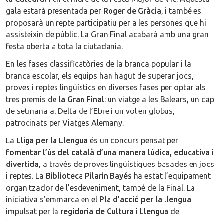
gala estarà presentada per
Roger de Gràcia
, i també es
proposarà un repte participatiu per a les persones que hi
assisteixin de públic. La Gran Final acabarà amb una gran
festa oberta a tota la ciutadania.
En les fases classificatòries de la branca popular i la
branca escolar, els equips han hagut de superar jocs,
proves i reptes lingüístics en diverses fases per optar als
tres premis de
la
Gran Final
: un viatge a les Balears, un cap
de setmana al Delta de l’Ebre i un vol en globus,
patrocinats per Viatges Alemany.
La
Lliga per la Llengua
és un concurs pensat per
fomentar l’ús del català d’una manera lúdica, educativa i
divertida
, a través de proves lingüístiques basades en jocs
i reptes. La
Biblioteca Pilarin Bayés
ha estat l’equipament
organitzador de l’esdeveniment, també de la Final. La
iniciativa s’emmarca en el
Pla d’acció per la llengua
impulsat per la
regidoria de Cultura i Llengua
de