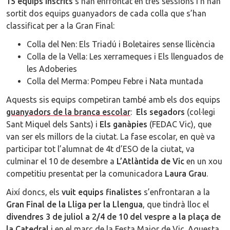
15 equips inscrits
s’han enfrontat en tres sessions i n’han
sortit dos equips guanyadors de cada colla que s’han
classificat per a la Gran Final:
Colla del Nen: Els Triadú i Boletaires sense llicència
Colla de la Vella: Les xerrameques i Els llenguados de
les Adoberies
Colla del Merma: Pompeu Febre i Nata muntada
Aquests sis equips competiran també amb els dos equips
guanyadors de la
branca escolar
:
Els segadors
(col·legi
Sant Miquel dels Sants) i
Els ganàpies
(FEDAC Vic), que
van ser els millors de la ciutat. La fase escolar, en què va
participar tot l’alumnat de 4t d’ESO de la ciutat, va
culminar el 10 de desembre a
L’Atlàntida de Vic
en un xou
competitiu presentat per la comunicadora
Laura Grau
.
Així doncs, els
vuit equips finalistes
s’enfrontaran a la
Gran Final de la Lliga per la Llengua
, que tindrà lloc el
divendres 3 de juliol a 2/4 de 10 del vespre a la plaça de
la Catedral
i en el marc de la Festa Major de Vic. Aquesta