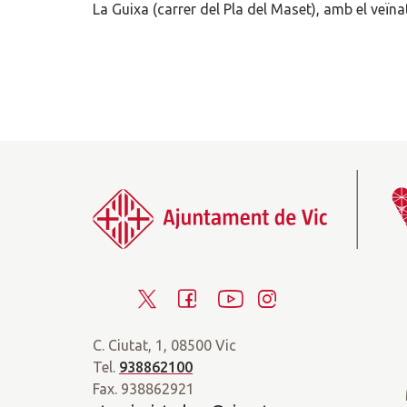
La Guixa (carrer del Pla del Maset), amb el veïn
T
F
Y
I
w
a
o
n
C. Ciutat, 1, 08500 Vic
i
c
u
s
Tel.
938862100
t
e
t
t
Fax. 938862921
t
b
u
a