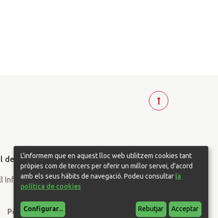
T
o
r
n
a
L'informem que en aquest lloc web utilitzem cookies tant
r
pròpies com de tercers per oferir un millor servei, d'acord
a
amb els seus hàbits de navegació. Podeu consultar
la
política de cookies
d
a
Configurar
...
Rebutjar
Acceptar
l
Política de privacitat
Política de cookies