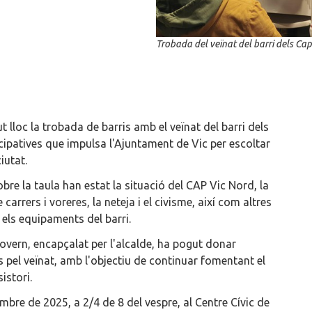
Trobada del veïnat del barri dels Ca
lloc la trobada de barris amb el veïnat del barri dels
icipatives que impulsa l'Ajuntament de Vic per escoltar
ciutat.
re la taula han estat la situació del CAP Vic Nord, la
carrers i voreres, la neteja i el civisme, així com altres
 els equipaments del barri.
govern, encapçalat per l'alcalde, ha pogut donar
 pel veïnat, amb l'objectiu de continuar fomentant el
sistori.
bre de 2025, a 2/4 de 8 del vespre, al Centre Cívic de