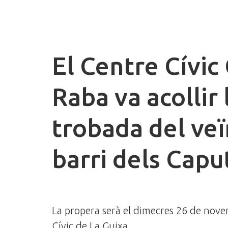
El Centre Cívic
Raba va acollir 
trobada del veï
barri dels Capu
La propera serà el dimecres 26 de nove
Cívic de La Guixa