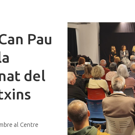
 Can Pau
la
nat del
txins
mbre al Centre