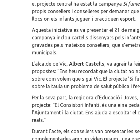
el projecte central ha estat la campanya
Si fume
propis consellers i conselleres per demanar que n
llocs on els infants juguen i practiquen esport.
Aquesta iniciativa es va presentar el 21 de maig
campanya inclou cartells dissenyats pels infants,
gravades pels mateixos consellers, que s’emetra
municipals.
L’alcalde de Vic,
Albert Castells
, va agrair la f
propostes: “Ens heu recordat que la ciutat no no
sobre com volem que sigui Vic. El projecte 'Si 
sobre la taula un problema de salut pública i fer
Per la seva part, la regidora d’Educació i Joves,
projecte: “El Consistori Infantil és una eina p
l’Ajuntament i la ciutat. Ens ajuda a escoltar el 
reals.”
Durant l’acte, els consellers van presentar les s
complementades amb un vídeo resum i una pres