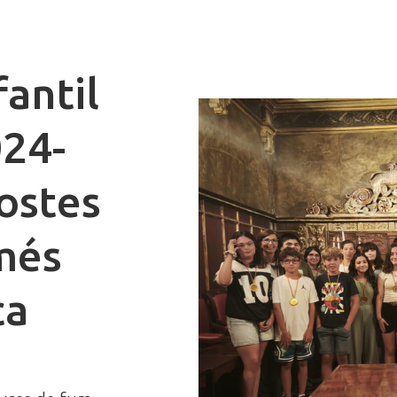
fantil
024-
ostes
 més
ca