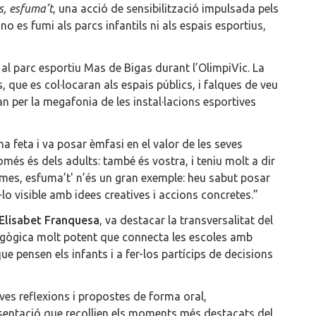
s, esfuma’t
, una acció de sensibilització impulsada pels
o es fumi als parcs infantils ni als espais esportius,
 al parc esportiu Mas de Bigas durant l’OlimpiVic. La
 que es col·locaran als espais públics, i falques de veu
n per la megafonia de les instal·lacions esportives
eina feta i va posar èmfasi en el valor de les seves
més és dels adults: també és vostra, i teniu molt a dir
fumes, esfuma’t' n’és un gran exemple: heu sabut posar
-lo visible amb idees creatives i accions concretes.”
Elisabet Franquesa
, va destacar la transversalitat del
edagògica molt potent que connecta les escoles amb
que pensen els infants i a fer-los partícips de decisions
eves reflexions i propostes de forma oral,
entació que recollien els moments més destacats del