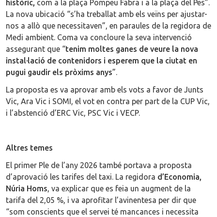
històric,
com a la plaça Pompeu Fabra i a la plaça del Pes”.
La nova ubicació “s’ha treballat amb els veïns per ajustar-
nos a allò que necessitaven”, en paraules de la regidora de
Medi ambient. Coma va concloure la seva intervenció
assegurant que “
tenim moltes ganes de veure la nova
instal·lació de contenidors i esperem que la ciutat en
pugui gaudir els pròxims anys
”.
La proposta es va aprovar amb els vots a favor de Junts
Vic, Ara Vic i SOMI, el vot en contra per part de la CUP Vic,
i l’abstenció d’ERC Vic, PSC Vic i VECP.
Altres temes
El primer Ple de l’any 2026 també portava a proposta
d’aprovació les tarifes del taxi. La regidora
d’Economia,
Núria Homs
, va explicar que es feia un augment de la
tarifa del 2,05 %, i va aprofitar l’avinentesa per dir que
“som conscients que el servei té mancances i necessita