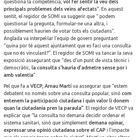
qüestiona la competència,
vol fer sentir la veu dels
principals problemes dels veïns afectats
”. En aquest
sentit, el regidor de SOMI va suggerir que “ podem
qüestionar la pregunta, formular-ne una altra, i
possiblement haurien de votar tots els ciutadans”.
Anglada va interpel·lar l’equip de govern preguntant
“quina por té aquest ajuntament que es faci una consulta
que no és vinculant?”. El regidor de SOMI va tancar la seva
exposició assegurant que “des d’un punt de vista tècnic i
democràtic,
la consulta s’hauria d’admetre sense por i
amb valentia
”.
Pel que fa a
VECP, Arnau Martí
va assegurar que “estem
debatent no només sobre una consulta popular, sinó
com
entenem la participació ciutadana i quin valor li donem
quan la ciutadania pren la paraula”
. El regidor de VECP va
explicar que “la consulta no demana decidir ordenar el
sistema sanitari, sinó que simplement
demana opinar,
expressar una opinió ciutadana sobre el CAP
i l’impacte