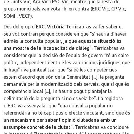
de Junts Vic, Ara Vic i PSC Vic, mentre que la resta de
grups municipals van votar-hi en contra (ERC Vic, CP Vic,
SOMI i VECP).
Des del grup d’
ERC, Victòria Terricabras
va fer saber el
seu vot contrari perquè consideren que “s’hauria d’haver
admès la consulta popular, ja
que aquesta situació és
una mostra de la incapacitat de diàleg
”. Terricabras va
considerar que la decisió de l’equip de govern “té un caire
polític, independentment de les valoracions jurídiques que
hi hagi” i va puntualitzar que “si bé les competències
estem d’acord que són de la Generalitat [...], la pregunta
demanava per la modernització dels serveis, que sí que és
competència local [...], i s’hauria pogut plantejar la
delimitació de la pregunta si no es veia bé”. La regidora
d’ERC va assenyalar que “una consulta popular no
referendària no té cap tipus d’efecte vinculant, sinó que
és
un mecanisme per saber l’opinió ciutadana amb un
assumpte concret de la ciutat
”. Terricabras va concloure