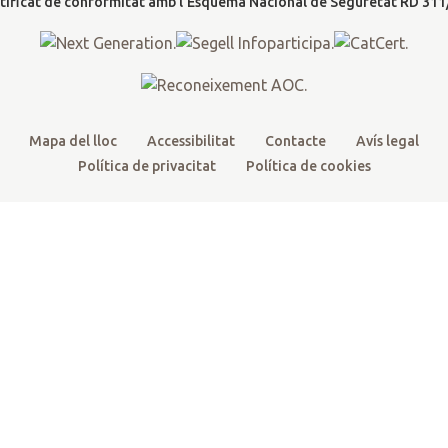
t
r
o
e
r
k
a
m
Mapa del lloc
Accessibilitat
Contacte
Avís legal
Política de privacitat
Política de cookies