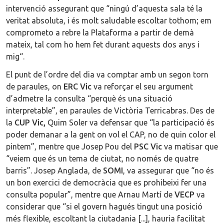
intervenció assegurant que “ningú d’aquesta sala té la
veritat absoluta, i és molt saludable escoltar tothom; em
comprometo a rebre la Plataforma a partir de demà
mateix, tal com ho hem fet durant aquests dos anys i
mig“.
El punt de l’ordre del dia va comptar amb un segon torn
de paraules, on
ERC Vic
va reforçar el seu argument
d’admetre la consulta “perquè és una situació
interpretable”, en paraules de Victòria Terricabras. Des de
la
CUP Vic,
Quim Soler va defensar que “la participació és
poder demanar a la gent on vol el CAP, no de quin color el
pintem”, mentre que Josep Pou del
PSC Vic
va matisar que
“veiem que és un tema de ciutat, no només de quatre
barris”. Josep Anglada, de
SOMI
, va assegurar que “no és
un bon exercici de democràcia que es prohibeixi fer una
consulta popular”, mentre que Arnau Martí de
VECP
va
considerar que “si el govern hagués tingut una posició
més flexible, escoltant la ciutadania [...], hauria facilitat