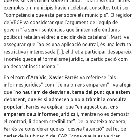
que els serveis tenen sobre la ciutat”. Martí va citar altres
exemples on municipis havien celebrat consultes tot i ser
“competència que està per sobre els municipis”. El regidor
de VECP va considerar que l’argument de l’equip de
govern “fa servir sentències que limiten referèndums
polítics i retallen el dret a decidir dels catalans”. Martí va
assegurar que “no és una aplicació neutral, és una lectura
restrictiva i interessada [...]; el dret a participar desapareix
i només queda el formalisme jurídic, la participació com
un decorat institucional”.
En el torn d’
Ara Vic, Xavier Farrés
va referir-se “als
informes jurídics” com “l’eina on ens emparem” i va afegir
que “
no hauríem de desviar el tema del punt que estem
debatent
,
que és si admeten o no a tràmit la consulta
popular
”. Farrés va explicar que “en aquest cas,
ens
emparem dels informes jurídics
i, mentre no es demostri
el contrari, li donem credibilitat”. De la mateixa manera,
Farrés va considerar que es “desvia l’atenció” pel fet de
parlar de la ubicació del CAP, “cosa que ja es va tirar