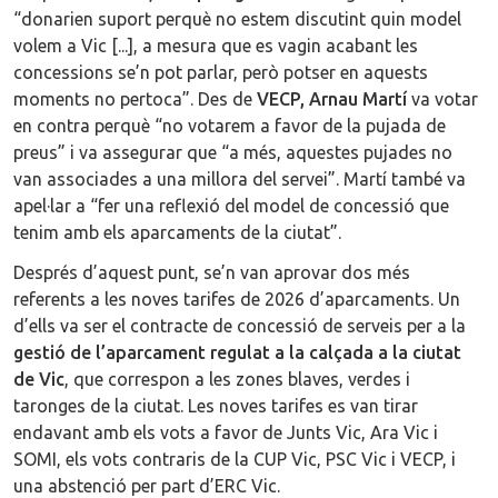
“donarien suport perquè no estem discutint quin model
volem a Vic [...], a mesura que es vagin acabant les
concessions se’n pot parlar, però potser en aquests
moments no pertoca”. Des de
VECP, Arnau Martí
va votar
en contra perquè “no votarem a favor de la pujada de
preus” i va assegurar que “a més, aquestes pujades no
van associades a una millora del servei”. Martí també va
apel·lar a “fer una reflexió del model de concessió que
tenim amb els aparcaments de la ciutat”.
Després d’aquest punt, se’n van aprovar dos més
referents a les noves tarifes de 2026 d’aparcaments. Un
d’ells va ser el contracte de concessió de serveis per a la
gestió de l’aparcament regulat a la calçada a la ciutat
de Vic
, que correspon a les zones blaves, verdes i
taronges de la ciutat. Les noves tarifes es van tirar
endavant amb els vots a favor de Junts Vic, Ara Vic i
SOMI, els vots contraris de la CUP Vic, PSC Vic i VECP, i
una abstenció per part d’ERC Vic.