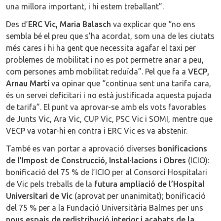
una millora important, i hi estem treballant”.
Des d’
ERC Vic, Maria Balasch
va explicar que “no ens
sembla bé el preu que s’ha acordat, som una de les ciutats
més cares i hi ha gent que necessita agafar el taxi per
problemes de mobilitat i no es pot permetre anar a peu,
com persones amb mobilitat reduïda”. Pel que fa a
VECP,
Arnau Martí
va opinar que “continua sent una tarifa cara,
és un servei deficitari i no està justificada aquesta pujada
de tarifa”. El punt va aprovar-se amb els vots favorables
de Junts Vic, Ara Vic, CUP Vic, PSC Vic i SOMI, mentre que
VECP va votar-hi en contra i ERC Vic es va abstenir.
També es van portar a aprovació diverses
bonificacions
de l’Impost de Construcció, Instal·lacions i Obres
(ICIO):
bonificació del 75 % de l’ICIO per al Consorci Hospitalari
de Vic pels treballs de la
futura ampliació de l’Hospital
Universitari de Vic
(aprovat per unanimitat); bonificació
del 75 % per a la Fundació Universitària Balmes per uns
nous espais de redistribució interior i acabats de la