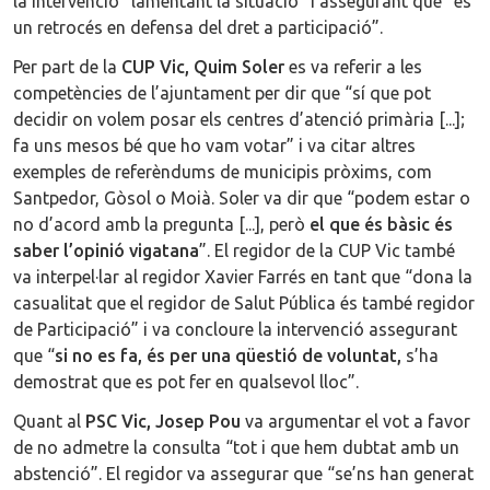
la intervenció “lamentant la situació” i assegurant que “és
un retrocés en defensa del dret a participació”.
Per part de la
CUP Vic, Quim Soler
es va referir a les
competències de l’ajuntament per dir que “sí que pot
decidir on volem posar els centres d’atenció primària [...];
fa uns mesos bé que ho vam votar” i va citar altres
exemples de referèndums de municipis pròxims, com
Santpedor, Gòsol o Moià. Soler va dir que “podem estar o
no d’acord amb la pregunta [...], però
el que és bàsic és
saber l’opinió vigatana
”. El regidor de la CUP Vic també
va interpel·lar al regidor Xavier Farrés en tant que “dona la
casualitat que el regidor de Salut Pública és també regidor
de Participació” i va concloure la intervenció assegurant
que “
si no es fa, és per una qüestió de voluntat,
s’ha
demostrat que es pot fer en qualsevol lloc”.
Quant al
PSC Vic, Josep Pou
va argumentar el vot a favor
de no admetre la consulta “tot i que hem dubtat amb un
abstenció”. El regidor va assegurar que “se’ns han generat