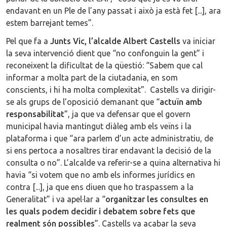
endavant en un Ple de l’any passat i això ja està fet [...], ara
estem barrejant temes”.
Pel que fa a
Junts Vic, l’alcalde Albert Castells
va iniciar
la seva intervenció dient que “no confonguin la gent” i
reconeixent la dificultat de la qüestió: “Sabem que cal
informar a molta part de la ciutadania, en som
conscients, i hi ha molta complexitat”. Castells va dirigir-
se als grups de l’oposició demanant que “
actuïn amb
responsabilitat
”, ja que va defensar que el govern
municipal havia mantingut diàleg amb els veïns i la
plataforma i que “ara parlem d’un acte administratiu, de
si ens pertoca a nosaltres tirar endavant la decisió de la
consulta o no”. L’alcalde va referir-se a quina alternativa hi
havia “si votem que no amb els informes jurídics en
contra [...], ja que ens diuen que ho traspassem a la
Generalitat” i va apel·lar a “
organitzar les consultes en
les quals podem decidir i debatem sobre fets que
realment són possibles
”. Castells va acabar la seva