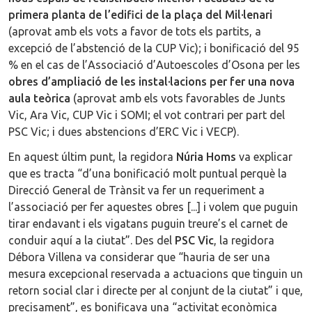
primera planta de l’edifici de la plaça del Mil·lenari
(aprovat amb els vots a favor de tots els partits, a
excepció de l’abstenció de la CUP Vic); i bonificació del 95
% en el cas de l’Associació d’Autoescoles d’Osona per les
obres d’ampliació de les instal·lacions per fer una nova
aula teòrica
(aprovat amb els vots favorables de Junts
Vic, Ara Vic, CUP Vic i SOMI; el vot contrari per part del
PSC Vic; i dues abstencions d’ERC Vic i VECP).
En aquest últim punt, la regidora
Núria Homs
va explicar
que es tracta “d’una bonificació molt puntual perquè la
Direcció General de Trànsit va fer un requeriment a
l’associació per fer aquestes obres [...] i volem que puguin
tirar endavant i els vigatans puguin treure’s el carnet de
conduir aquí a la ciutat”. Des del
PSC Vic
, la regidora
Débora Villena va considerar que “hauria de ser una
mesura excepcional reservada a actuacions que tinguin un
retorn social clar i directe per al conjunt de la ciutat” i que,
precisament”, es bonificava una “activitat econòmica