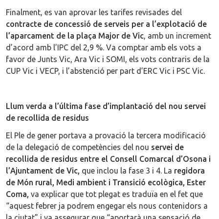
Finalment, es van aprovar les tarifes revisades del
contracte de concessió de serveis per a l’explotació de
l’aparcament de la plaça Major de Vic
, amb un increment
d’acord amb l’IPC del 2,9 %. Va comptar amb els vots a
favor de Junts Vic, Ara Vic i SOMI, els vots contraris de la
CUP Vic i VECP, i l’abstenció per part d’ERC Vic i PSC Vic.
Llum verda a l’última fase d’implantació del nou servei
de recollida de residus
El Ple de gener portava a provació la tercera modificació
de la delegació de competències del nou
servei de
recollida de residus entre el Consell Comarcal d’Osona i
l’Ajuntament de Vic,
que inclou la fase 3 i 4. La
regidora
de Món rural, Medi ambient i Transició ecològica, Ester
Coma,
va explicar que tot plegat es traduïa en el fet que
“aquest febrer ja podrem engegar els nous contenidors a
la ciutat” i va assegurar que “aportarà una sensació de