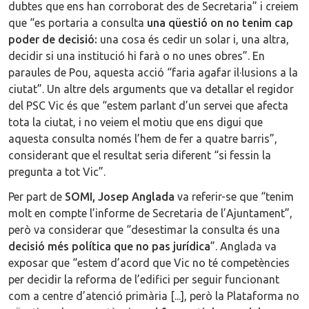
dubtes que ens han corroborat des de Secretaria” i creiem
que “es portaria a consulta
una qüestió on no tenim cap
poder de decisió:
una cosa és cedir un solar i, una altra,
decidir si una institució hi farà o no unes obres”. En
paraules de Pou, aquesta acció “faria agafar il·lusions a la
ciutat”. Un altre dels arguments que va detallar el regidor
del PSC Vic és que “estem parlant d’un servei que afecta
tota la ciutat, i no veiem el motiu que ens digui que
aquesta consulta només l’hem de fer a quatre barris”,
considerant que el resultat seria diferent “si fessin la
pregunta a tot Vic”.
Per part de
SOMI, Josep Anglada
va referir-se que “tenim
molt en compte l’informe de Secretaria de l’Ajuntament”,
però va considerar que “desestimar la consulta és una
decisió més política que no pas jurídica
”. Anglada va
exposar que “estem d’acord que Vic no té competències
per decidir la reforma de l’edifici per seguir funcionant
com a centre d’atenció primària [...], però la Plataforma no