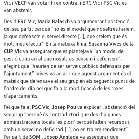
Vic i VECP van votar-hi en contra, i ERC Vic i PSC Vic es
van abstenir.
Des d’
ERC Vic, Maria Balasch
va argumentar l’abstenció
del seu partit perquè “no és el model que nosaltres faríem,
ja que defensem el servei directe [...], que creiem que és
molt més efectiu”. En la mateixa línia,
Susanna Vives
de la
CUP Vic
va assegurar que es plantejava “un model de
gestió contrari al que nosaltres pensem i defensem”,
afegint que “haurien de ser serveis públics defensats per
l’ajuntament”. Vives va aclarir que aquest argument és el
mateix que defensava el seu grup en els següents punts de
l’ordre del dia pel que fa a la modificació de les taxes
d’aparcaments.
Pel que fa al
PSC Vic, Josep Pou
va explicar l’abstenció del
seu grup “perquè és contradictori que des d’algunes
administracions locals ‘es plori’ perquè falten recursos i,
amb un servei no deficitari [...], no en traiem rendiment”.
Per part de
SOMI, Josep Anglada
va assegurar que