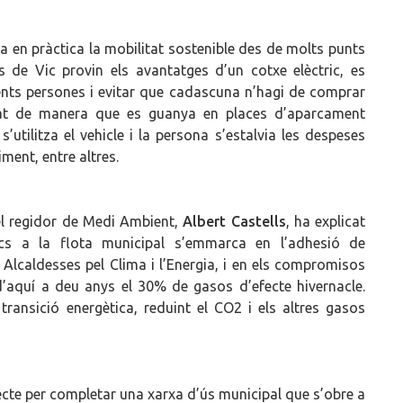
en pràctica la mobilitat sostenible des de molts punts
s de Vic provin els avantatges d’un cotxe elèctric, es
ents persones i evitar que cadascuna n’hagi de comprar
utat de manera que es guanya en places d’aparcament
utilitza el vehicle i la persona s’estalvia les despeses
ent, entre altres.
 el regidor de Medi Ambient,
Albert Castells
, ha explicat
rics a la flota municipal s’emmarca en l’adhesió de
s Alcaldesses pel Clima i l’Energia, i en els compromisos
 d’aquí a deu anys el 30% de gasos d’efecte hivernacle.
ransició energètica, reduint el CO2 i els altres gasos
cte per completar una xarxa d’ús municipal que s’obre a