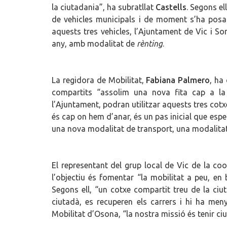
la ciutadania”, ha subratllat
Castells
. Segons el
de vehicles municipals i de moment s’ha posa
aquests tres vehicles, l’Ajuntament de Vic i S
any, amb modalitat de
rènting
.
La regidora de Mobilitat,
Fabiana Palmero
, ha
compartits “assolim una nova fita cap a la 
l’Ajuntament, podran utilitzar aquests tres co
és cap on hem d’anar, és un pas inicial que esp
una nova modalitat de transport, una modalita
El representant del grup local de Vic de la co
l’objectiu és fomentar “la mobilitat a peu, en 
Segons ell, “un cotxe compartit treu de la ciu
ciutadà, es recuperen els carrers i hi ha me
Mobilitat d’Osona, “la nostra missió és tenir ci