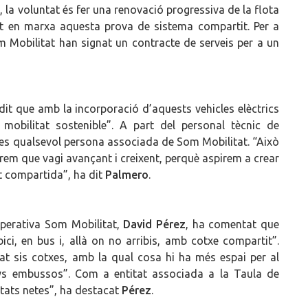
l, la voluntat és fer una renovació progressiva de la flota
t en marxa aquesta prova de sistema compartit. Per a
om Mobilitat han signat un contracte de serveis per a un
 dit que amb la incorporació d’aquests vehicles elèctrics
mobilitat sostenible”. A part del personal tècnic de
txes qualsevol persona associada de Som Mobilitat. “Això
erem que vagi avançant i creixent, perquè aspirem a crear
t compartida”, ha dit
Palmero
.
operativa Som Mobilitat,
David Pérez
, ha comentat que
bici, en bus i, allà on no arribis, amb cotxe compartit”.
tat sis cotxes, amb la qual cosa hi ha més espai per al
nys embussos”. Com a entitat associada a la Taula de
utats netes”, ha destacat
Pérez
.