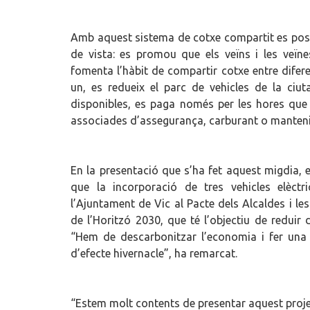
Amb aquest sistema de cotxe compartit es posa 
de vista: es promou que els veïns i les veïne
fomenta l’hàbit de compartir cotxe entre difer
un, es redueix el parc de vehicles de la ci
disponibles, es paga només per les hores que s’
associades d’assegurança, carburant o mantenim
En la presentació que s’ha fet aquest migdia,
que la incorporació de tres vehicles elèct
l’Ajuntament de Vic al Pacte dels Alcaldes i le
de l’Horitzó 2030, que té l’objectiu de reduir
“Hem de descarbonitzar l’economia i fer una t
d’efecte hivernacle”, ha remarcat.
“Estem molt contents de presentar aquest proje