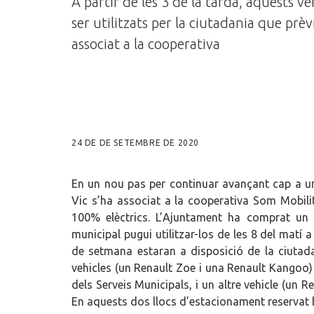
A partir de les 3 de la tarda, aquests v
ser utilitzats per la ciutadania que prè
associat a la cooperativa
24 DE DE SETEMBRE DE 2020
En un nou pas per continuar avançant cap a una
Vic s’ha associat a la cooperativa Som Mobilit
100% elèctrics. L’Ajuntament ha comprat un 
municipal pugui utilitzar-los de les 8 del matí a
de setmana estaran a disposició de la ciutada
vehicles (un Renault Zoe i una Renault Kangoo) 
dels Serveis Municipals, i un altre vehicle (un R
En aquests dos llocs d’estacionament reservat h