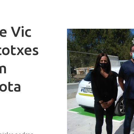
e Vic
cotxes
m
lota