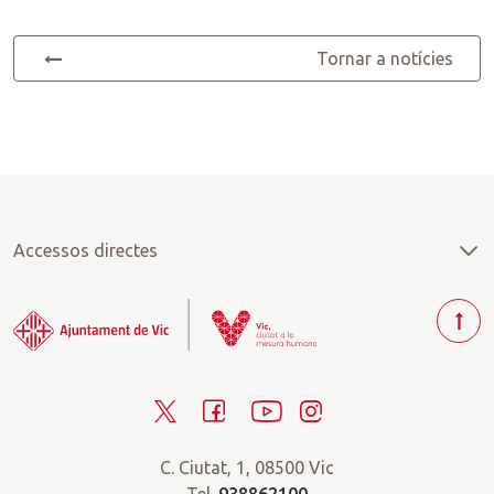
Tornar a notícies
Accessos directes
T
o
r
T
F
Y
I
n
a
w
a
o
n
r
C. Ciutat, 1, 08500 Vic
i
c
u
s
a
Tel.
938862100