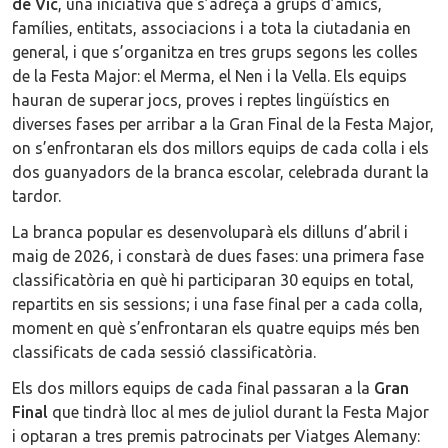
de Vic
, una iniciativa que s’adreça a grups d’amics,
famílies, entitats, associacions i a tota la ciutadania en
general, i que s’organitza en tres grups segons les colles
de la Festa Major: el Merma, el Nen i la Vella. Els equips
hauran de superar jocs, proves i reptes lingüístics en
diverses fases per arribar a la Gran Final de la Festa Major,
on s’enfrontaran els dos millors equips de cada colla i els
dos guanyadors de la branca escolar, celebrada durant la
tardor.
La branca popular es desenvoluparà els dilluns d’abril i
maig de 2026, i constarà de dues fases: una primera fase
classificatòria en què hi participaran 30 equips en total,
repartits en sis sessions; i una fase final per a cada colla,
moment en què s’enfrontaran els quatre equips més ben
classificats de cada sessió classificatòria.
Els dos millors equips de cada final passaran a la
Gran
Final
que tindrà lloc al mes de juliol durant la Festa Major
i optaran a tres premis patrocinats per Viatges Alemany: