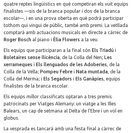
quatre reptes lingüístics en què competiran els vuit equips
finalistes —sis de la branca popular i dos de la branca
escolar—, i en una prova oberta en què podrà participar
tothom qui vingui de públic, també amb premi. La vetllada
comptarà amb actuacions musicals en directe a càrrec de
Roger Bosch
al piano i
Èlia Flowers
a la veu.
Els equips que participaran a la final són
Els Triadú
i
Boletaires sense llicència
, de la Colla del Nen;
Les
xerrameques
i
Els llenguados de les Adoberies
, de la
Colla de la Vella;
Pompeu Febre
i
Nata muntada
, de la
Colla del Merma; i
Els Segadors
i
Els Ganàpies
, equips
finalistes de la branca escolar.
Els equips millor classificats optaran a tres premis
patrocinats per Viatges Alemany: un viatge a les Illes
Balears, un cap de setmana al Delta de l’Ebre i un vol en
globus.
La vesprada es tancarà amb una festa final a càrrec de