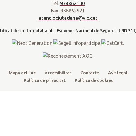
a
Tel.
938862100
t
e
t
t
d
Fax. 938862921
t
b
u
a
a
atenciociutadana@vic.cat
l
e
o
b
g
t
r
o
e
r
k
a
m
Mapa del lloc
Accessibilitat
Contacte
Avís legal
Política de privacitat
Política de cookies