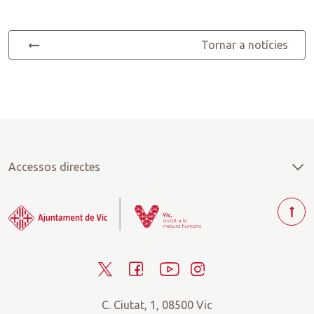
Tornar a notícies
Accessos directes
T
o
r
T
F
Y
I
n
a
w
a
o
n
r
C. Ciutat, 1, 08500 Vic
i
c
u
s