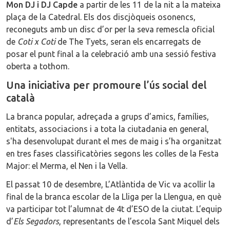
Mon DJ i DJ Capde
a partir de les 11 de la nit a la mateixa
plaça de la Catedral. Els dos discjòqueis osonencs,
reconeguts amb un disc d’or per la seva remescla oficial
de
Coti x Coti
de The Tyets, seran els encarregats de
posar el punt final a la celebració amb una sessió festiva
oberta a tothom.
Una iniciativa per promoure l’ús social del
català
La branca popular, adreçada a grups d’amics, famílies,
entitats, associacions i a tota la ciutadania en general,
s'ha desenvolupat durant el mes de maig i s’ha organitzat
en tres fases classificatòries segons les colles de la Festa
Major: el Merma, el Nen i la Vella.
El passat 10 de desembre, L’Atlàntida de Vic va acollir la
final de la branca escolar de la Lliga per la Llengua, en què
va participar tot l’alumnat de 4t d’ESO de la ciutat. L’equip
d’
Els Segadors
, representants de l’escola Sant Miquel dels