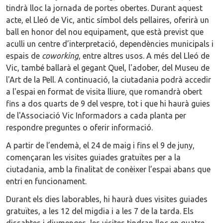
tindrà lloc la jornada de portes obertes. Durant aquest
acte, el Lleó de Vic, antic símbol dels pellaires, oferirà un
ball en honor del nou equipament, que està previst que
aculli un centre d’interpretació, dependències municipals i
espais de
coworking
, entre altres usos. A més del Lleó de
Vic, també ballarà el gegant Quel, l'adober, del Museu de
l'Art de la Pell. A continuació, la ciutadania podrà accedir
a l'espai en format de visita lliure, que romandrà obert
fins a dos quarts de 9 del vespre, tot i que hi haurà guies
de l'Associació Vic Informadors a cada planta per
respondre preguntes o oferir informació.
A partir de l’endemà, el 24 de maig i fins el 9 de juny,
començaran les visites guiades gratuïtes per a la
ciutadania, amb la finalitat de conèixer l’espai abans que
entri en funcionament.
Durant els dies laborables, hi haurà dues visites guiades
gratuïtes, a les 12 del migdia i a les 7 de la tarda. Els
dissabtes i diumenges, les visites tindran lloc en quatre