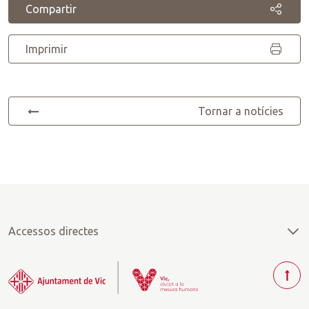
Compartir
Imprimir
Tornar a notícies
Accessos directes
T
o