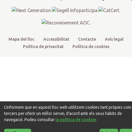
r
o
e
r
k
a
m
Mapa del lloc
Accessibilitat
Contacte
Avís legal
Política de privacitat
Política de cookies
L'informem que en aquest lloc web utilitzem cookies tant pròpies com
tercers per oferir un millor servei, d'acord amb els seus hàbits de
navegació. Podeu consultar
la política de cookies