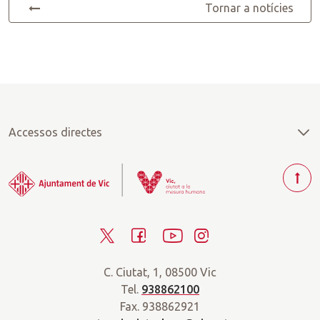
Tornar a notícies
Accessos directes
T
o
r
T
F
Y
I
n
a
w
a
o
n
r
C. Ciutat, 1, 08500 Vic
i
c
u
s
a
Tel.
938862100
t
e
t
t
d
Fax. 938862921