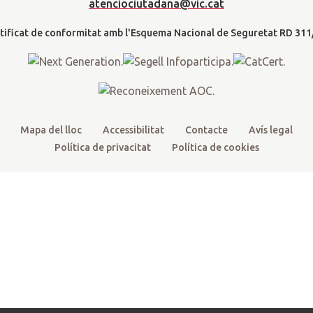
t
b
u
a
a
atenciociutadana@vic.cat
l
e
o
b
g
t
r
o
e
r
k
a
m
Mapa del lloc
Accessibilitat
Contacte
Avís legal
Política de privacitat
Política de cookies