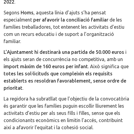
2022
.
Segons
Homs
, aquesta línia d’ajuts s’ha pensat
especialment
per afavorir la conciliació familiar
de les
famílies treballadores, tot entenent les activitats d’estiu
com un recurs educatiu i de suport a l’organització
familiar.
L’Ajuntament hi destinarà una partida de 50.000 euros
i
els ajuts seran de concurrència no competitiva, amb un
import màxim de 160 euros per infant
. Això significa que
totes les sol·licituds que compleixin els requisits
establerts es resoldran favorablement, sense ordre de
prioritat
.
La regidora ha subratllat que l’objectiu de la convocatòria
és garantir que les famílies puguin escollir lliurement les
activitats d’estiu per als seus fills i filles, sense que els
condicionants econòmics en limitin l’accés, contribuint
així a afavorir l’equitat i la cohesió social.