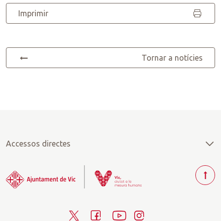
Imprimir
Tornar a notícies
Accessos directes
T
o
r
T
F
Y
I
n