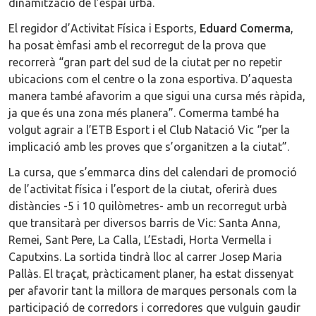
dinamització de l’espai urbà.
El regidor d’Activitat Física i Esports,
Eduard Comerma
,
ha posat èmfasi amb el recorregut de la prova que
recorrerà “gran part del sud de la ciutat per no repetir
ubicacions com el centre o la zona esportiva. D’aquesta
manera també afavorim a que sigui una cursa més ràpida,
ja que és una zona més planera”. Comerma també ha
volgut agrair a l’ETB Esport i el Club Natació Vic “per la
implicació amb les proves que s’organitzen a la ciutat”.
La cursa, que s’emmarca dins del calendari de promoció
de l’activitat física i l’esport de la ciutat, oferirà dues
distàncies -5 i 10 quilòmetres- amb un recorregut urbà
que transitarà per diversos barris de Vic: Santa Anna,
Remei, Sant Pere, La Calla, L’Estadi, Horta Vermella i
Caputxins. La sortida tindrà lloc al carrer Josep Maria
Pallàs. El traçat, pràcticament planer, ha estat dissenyat
per afavorir tant la millora de marques personals com la
participació de corredors i corredores que vulguin gaudir