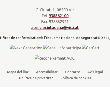
a
w
a
o
n
r
C. Ciutat, 1, 08500 Vic
i
c
u
s
a
Tel.
938862100
t
e
t
t
d
Fax. 938862921
t
b
u
a
a
atenciociutadana@vic.cat
l
e
o
b
g
t
r
o
e
r
k
a
m
Mapa del lloc
Accessibilitat
Contacte
Avís legal
Política de privacitat
Política de cookies