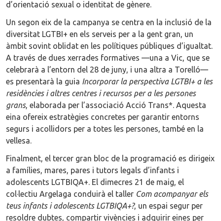
d’orientació sexual o identitat de gènere.
Un segon eix de la campanya se centra en la inclusió de la
diversitat LGTBI+ en els serveis per a la gent gran, un
àmbit sovint oblidat en les polítiques públiques d’igualtat.
A través de dues xerrades formatives —una a Vic, que se
celebrarà a l’entorn del 28 de juny, i una altra a Torelló—
es presentarà la guia
Incorporar la perspectiva LGTBI+ a les
residències i altres centres i recursos per a les persones
grans
, elaborada per l’associació Acció Trans*. Aquesta
eina ofereix estratègies concretes per garantir entorns
segurs i acollidors per a totes les persones, també en la
vellesa.
Finalment, el tercer gran bloc de la programació es dirigeix
a famílies, mares, pares i tutors legals d’infants i
adolescents LGTBIQA+. El dimecres 21 de maig, el
col·lectiu Argelaga conduirà el taller
Com acompanyar els
teus infants i adolescents LGTBIQA+?
, un espai segur per
resoldre dubtes, compartir vivències i adquirir eines per