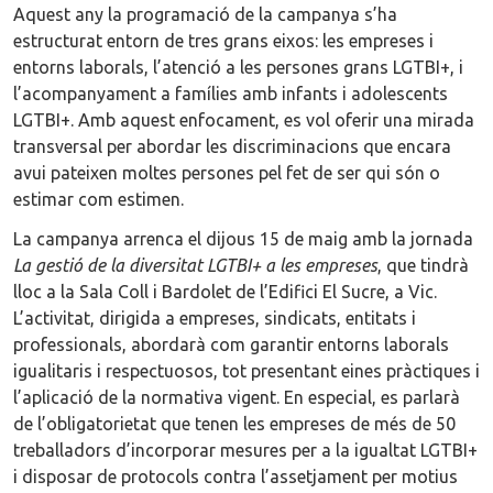
Aquest any la programació de la campanya s’ha
estructurat entorn de tres grans eixos: les empreses i
entorns laborals, l’atenció a les persones grans LGTBI+, i
l’acompanyament a famílies amb infants i adolescents
LGTBI+. Amb aquest enfocament, es vol oferir una mirada
transversal per abordar les discriminacions que encara
avui pateixen moltes persones pel fet de ser qui són o
estimar com estimen.
La campanya arrenca el dijous 15 de maig amb la jornada
La gestió de la diversitat LGTBI+ a les empreses
, que tindrà
lloc a la Sala Coll i Bardolet de l’Edifici El Sucre, a Vic.
L’activitat, dirigida a empreses, sindicats, entitats i
professionals, abordarà com garantir entorns laborals
igualitaris i respectuosos, tot presentant eines pràctiques i
l’aplicació de la normativa vigent. En especial, es parlarà
de l’obligatorietat que tenen les empreses de més de 50
treballadors d’incorporar mesures per a la igualtat LGTBI+
i disposar de protocols contra l’assetjament per motius