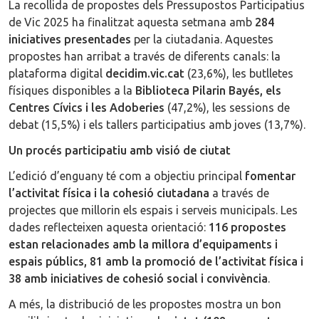
La recollida de propostes dels Pressupostos Participatius
de Vic 2025 ha finalitzat aquesta setmana amb
284
iniciatives presentades
per la ciutadania. Aquestes
propostes han arribat a través de diferents canals: la
plataforma digital
decidim.vic.cat
(23,6%), les butlletes
físiques disponibles a la
Biblioteca Pilarin Bayés, els
Centres Cívics i les Adoberies
(47,2%), les sessions de
debat (15,5%) i els tallers participatius amb joves (13,7%).
Un procés participatiu amb visió de ciutat
L’edició d’enguany té com a objectiu principal
fomentar
l’activitat física i la cohesió ciutadana
a través de
projectes que millorin els espais i serveis municipals. Les
dades reflecteixen aquesta orientació:
116 propostes
estan relacionades amb la millora d’equipaments i
espais públics, 81 amb la promoció de l’activitat física i
38 amb iniciatives de cohesió social i convivència
.
A més, la distribució de les propostes mostra un bon