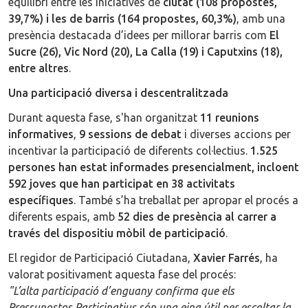
equilibri entre les iniciatives de
ciutat (108 propostes,
39,7%) i les de barris (164 propostes, 60,3%)
, amb una
presència destacada d’idees per millorar barris com
El
Sucre (26), Vic Nord (20), La Calla (19) i Caputxins (18),
entre altres
.
Una participació diversa i descentralitzada
Durant aquesta fase, s'han organitzat
11 reunions
informatives
,
9 sessions de debat
i diverses accions per
incentivar la participació de diferents col·lectius.
1.525
persones han estat informades presencialment, incloent
592 joves que han participat en 38 activitats
específiques
. També s’ha treballat per apropar el procés a
diferents espais, amb
52 dies de presència al carrer a
través del dispositiu mòbil de participació
.
El regidor de Participació Ciutadana,
Xavier Farrés
, ha
valorat positivament aquesta fase del procés:
"L’alta participació d’enguany confirma que els
Pressupostos Participatius són una eina útil per escoltar la