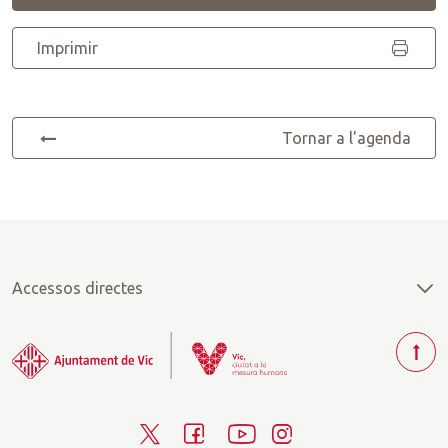
Imprimir
Tornar a l'agenda
Accessos directes
T
o
r
T
F
Y
I
n