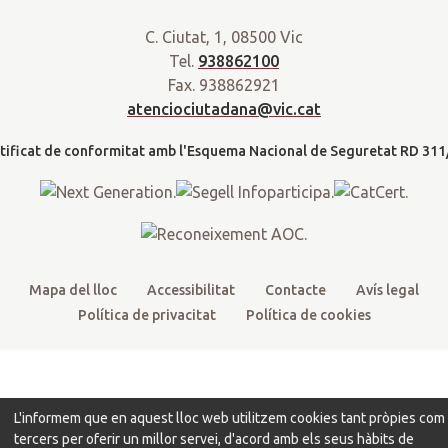
a
w
a
o
n
r
C. Ciutat, 1, 08500 Vic
i
c
u
s
a
Tel.
938862100
t
e
t
t
d
Fax. 938862921
t
b
u
a
a
atenciociutadana@vic.cat
l
e
o
b
g
t
r
o
e
r
k
a
m
Mapa del lloc
Accessibilitat
Contacte
Avís legal
Política de privacitat
Política de cookies
L'informem que en aquest lloc web utilitzem cookies tant pròpies com
tercers per oferir un millor servei, d'acord amb els seus hàbits de