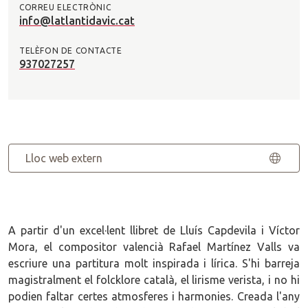
CORREU ELECTRÒNIC
info@latlantidavic.cat
TELÈFON DE CONTACTE
937027257
Lloc web extern
A partir d'un excel·lent llibret de Lluís Capdevila i Víctor
Mora, el compositor valencià Rafael Martínez Valls va
escriure una partitura molt inspirada i lírica. S'hi barreja
magistralment el folcklore català, el lirisme verista, i no hi
podien faltar certes atmosferes i harmonies. Creada l'any