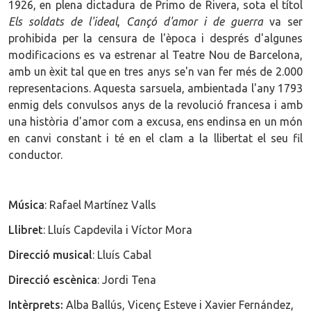
1926, en plena dictadura de Primo de Rivera, sota el títol
Els soldats de l'ideal
,
Cançó d'amor i de guerra
va ser
prohibida per la censura de l'època i després d'algunes
modificacions es va estrenar al Teatre Nou de Barcelona,
amb un èxit tal que en tres anys se'n van fer més de 2.000
representacions. Aquesta sarsuela, ambientada l'any 1793
enmig dels convulsos anys de la revolució francesa i amb
una història d'amor com a excusa, ens endinsa en un món
en canvi constant i té en el clam a la llibertat el seu fil
conductor.
Música
: Rafael Martínez Valls
Llibret
: Lluís Capdevila i Víctor Mora
Direcció musical
: Lluís Cabal
Direcció escènica
: Jordi Tena
Intèrprets:
Alba Ballús, Vicenç Esteve i Xavier Fernández,