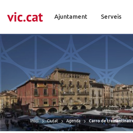
ació de contacte
r a la navegació
ar al contingut
Ajuntament
Serveis
Inici
Ciutat
Agenda
Carro de trementinair