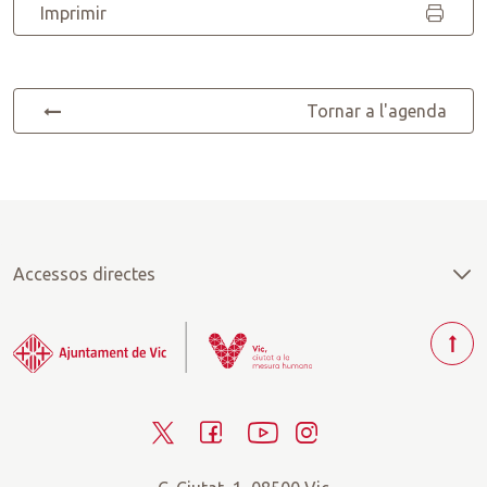
Imprimir
Tornar a l'agenda
Accessos directes
T
o
r
T
F
Y
I
n
a
w
a
o
n
r