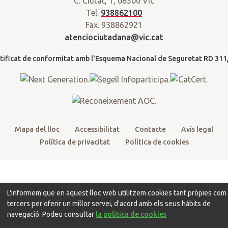
C. Ciutat, 1, 08500 Vic
i
c
u
s
a
Tel.
938862100
t
e
t
t
d
Fax. 938862921
t
b
u
a
a
atenciociutadana@vic.cat
l
e
o
b
g
t
r
o
e
r
k
a
m
Mapa del lloc
Accessibilitat
Contacte
Avís legal
Política de privacitat
Política de cookies
L'informem que en aquest lloc web utilitzem cookies tant pròpies com
tercers per oferir un millor servei, d'acord amb els seus hàbits de
navegació. Podeu consultar
la política de cookies