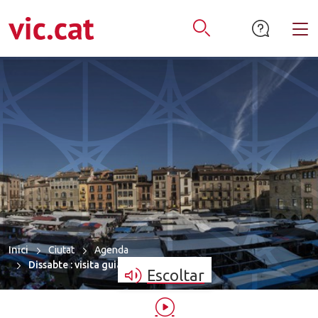
mació de contacte
ar a la navegació
tar al contingut
Alt
Obrir Cercador
Inici
Ciutat
Agenda
Dissabte : visita guiada al centre hist…
Escoltar