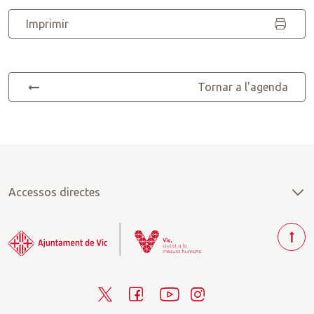
Imprimir
Tornar a l'agenda
Accessos directes
T
o
r
T
F
Y
I
n
a