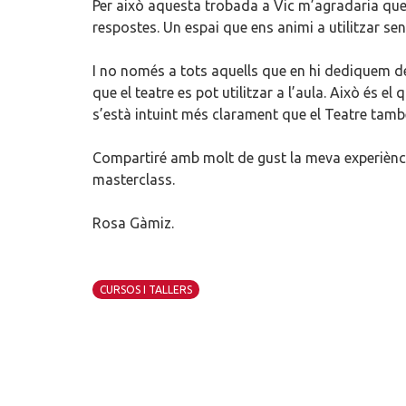
Per això aquesta trobada a Vic m’agradaria que 
respostes. Un espai que ens animi a utilitzar se
I no només a tots aquells que en hi dediquem d
que el teatre es pot utilitzar a l’aula. Això és 
s’està intuint més clarament que el Teatre també
Compartiré amb molt de gust la meva experiènci
masterclass.
Rosa Gàmiz.
CURSOS I TALLERS