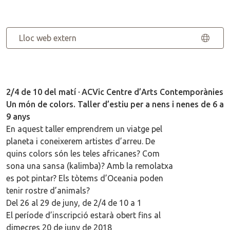
Lloc web extern
2/4 de 10 del matí · ACVic Centre d’Arts Contemporànies
Un món de colors. Taller d’estiu per a nens i nenes de 6 a
9 anys
En aquest taller emprendrem un viatge pel
planeta i coneixerem artistes d’arreu. De
quins colors són les teles africanes? Com
sona una sansa (kalimba)? Amb la remolatxa
es pot pintar? Els tòtems d’Oceania poden
tenir rostre d’animals?
Del 26 al 29 de juny, de 2/4 de 10 a 1
El període d’inscripció estarà obert fins al
dimecres 20 de juny de 2018