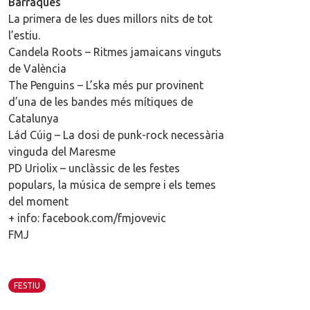
Barraques
La primera de les dues millors nits de tot
l’estiu.
Candela Roots – Ritmes jamaicans vinguts
de València
The Penguins – L’ska més pur provinent
d’una de les bandes més mítiques de
Catalunya
Lád Cúig – La dosi de punk-rock necessària
vinguda del Maresme
PD Uriolix – unclàssic de les festes
populars, la música de sempre i els temes
del moment
+ info: facebook.com/fmjovevic
FMJ
FESTIU