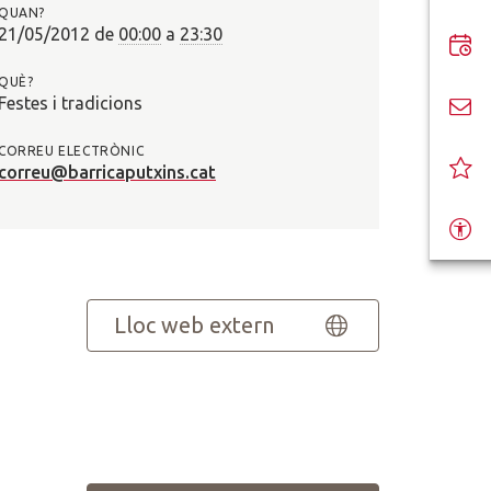
QUAN?
?
21/05/2012
de
00:00
a
23:30
QUÈ?
Festes i tradicions
CORREU ELECTRÒNIC
correu@barricaputxins.cat
Lloc web extern