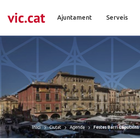
ació de contacte
r a la navegació
ar al contingut
Ajuntament
Serveis
Inici
Ciutat
Agenda
Festes Barri Caputxins