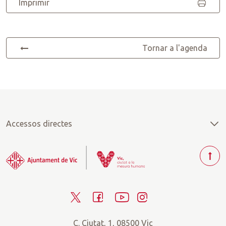
Imprimir
Tornar a l'agenda
Accessos directes
T
o
r
T
F
Y
I
n
a
w
a
o
n
r
C. Ciutat, 1, 08500 Vic