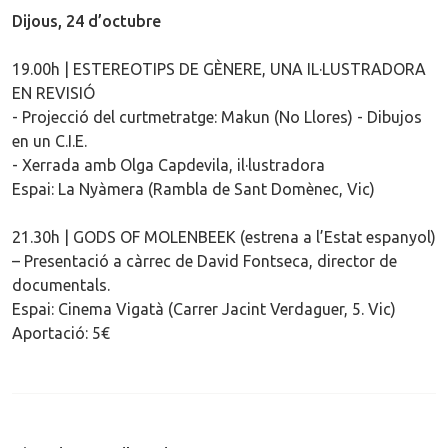
Dijous, 24 d’octubre
19.00h | ESTEREOTIPS DE GÈNERE, UNA IL·LUSTRADORA
EN REVISIÓ
- Projecció del curtmetratge: Makun (No Llores) - Dibujos
en un C.I.E.
- Xerrada amb Olga Capdevila, il·lustradora
Espai: La Nyàmera (Rambla de Sant Domènec, Vic)
21.30h | GODS OF MOLENBEEK (estrena a l’Estat espanyol)
– Presentació a càrrec de David Fontseca, director de
documentals.
Espai: Cinema Vigatà (Carrer Jacint Verdaguer, 5. Vic)
Aportació: 5€