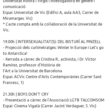
Universitat Rovira i Virgili i investigadora en gènere i
comunicació
Espai: Universitat de Vic (Edifici A, aula AA3, Carrer de
Miramarges. Vic)
* L’acte compta amb la col·laboració de la Universitat de
Vic.
19.00h | INTERSEXUALITAT(S): DEL BISTURÍ AL PINZELL
- Projecció dels curtmetratges: Winter In Europe i Let’s go
to Antarctica!
- Xerrada a càrrec de Cristina R., activista, i Dr. Víctor
Ramírez, professor d’Història de
l’Art a la Universitat de Barcelona
Espai: ACVic Centre d’Arts Contemporànies (Carrer Sant
Francesc, 1)
21.30h | BOYS DON’T CRY
- Presentació a càrrec de l’Associació LGTB TALCOMSOM
Espai: Cinema Vigatà (Carrer Jacint Verdaguer, 5. Vic)