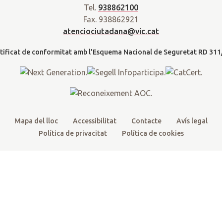
a
Tel.
938862100
t
e
t
t
d
Fax. 938862921
t
b
u
a
a
atenciociutadana@vic.cat
l
e
o
b
g
t
r
o
e
r
k
a
m
Mapa del lloc
Accessibilitat
Contacte
Avís legal
Política de privacitat
Política de cookies