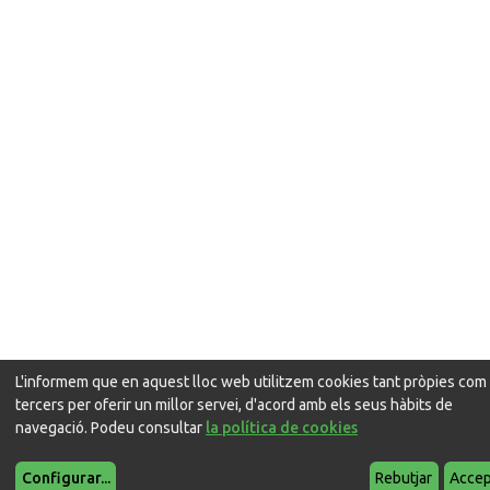
L'informem que en aquest lloc web utilitzem cookies tant pròpies com
tercers per oferir un millor servei, d'acord amb els seus hàbits de
navegació. Podeu consultar
la política de cookies
Configurar
...
Rebutjar
Accep