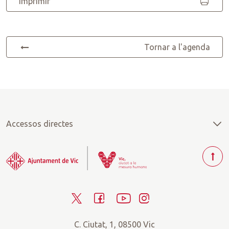
Imprimir
Tornar a l'agenda
Accessos directes
T
o
r
T
F
Y
I
n
a
w
a
o
n
r
C. Ciutat, 1, 08500 Vic
i
c
u
s