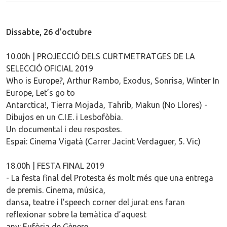
Dissabte, 26 d’octubre
10.00h | PROJECCIÓ DELS CURTMETRATGES DE LA
SELECCIÓ OFICIAL 2019
Who is Europe?, Arthur Rambo, Exodus, Sonrisa, Winter In
Europe, Let’s go to
Antarctica!, Tierra Mojada, Tahrib, Makun (No Llores) -
Dibujos en un C.I.E. i Lesbofòbia.
Un documental i deu respostes.
Espai: Cinema Vigatà (Carrer Jacint Verdaguer, 5. Vic)
18.00h | FESTA FINAL 2019
- La festa final del Protesta és molt més que una entrega
de premis. Cinema, música,
dansa, teatre i l’speech corner del jurat ens faran
reflexionar sobre la temàtica d’aquest
any: Eufòria de Gènere.