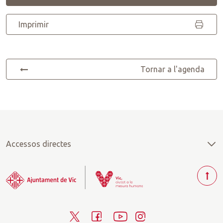
Imprimir
Tornar a l'agenda
Accessos directes
T
o
r
T
F
Y
I
n