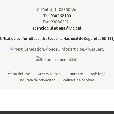
a
w
a
o
n
r
C. Ciutat, 1, 08500 Vic
i
c
u
s
a
Tel.
938862100
t
e
t
t
d
Fax. 938862921
t
b
u
a
a
atenciociutadana@vic.cat
l
e
o
b
g
t
r
o
e
r
k
a
m
Mapa del lloc
Accessibilitat
Contacte
Avís legal
Política de privacitat
Política de cookies