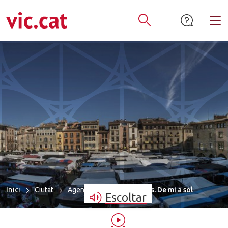
mació de contacte
ar a la navegació
tar al contingut
Alt
Obrir Cercador
Inici
Ciutat
Agenda
Guida Sellarès. De mi a sol
Escoltar