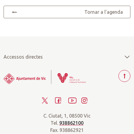
Tornar a l'agenda
Accessos directes
T
o
r
T
F
Y
I
n
a
w
a
o
n
r
C. Ciutat, 1, 08500 Vic
i
c
u
s
a
Tel.
938862100
t
e
t
t
d
Fax. 938862921