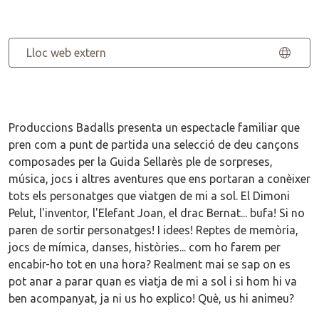
Lloc web extern
Produccions Badalls presenta un espectacle familiar que
pren com a punt de partida una selecció de deu cançons
composades per la Guida Sellarès ple de sorpreses,
música, jocs i altres aventures que ens portaran a conèixer
tots els personatges que viatgen de mi a sol. El Dimoni
Pelut, l'inventor, l'Elefant Joan, el drac Bernat... bufa! Si no
paren de sortir personatges! I idees! Reptes de memòria,
jocs de mímica, danses, històries... com ho farem per
encabir-ho tot en una hora? Realment mai se sap on es
pot anar a parar quan es viatja de mi a sol i si hom hi va
ben acompanyat, ja ni us ho explico! Què, us hi animeu?