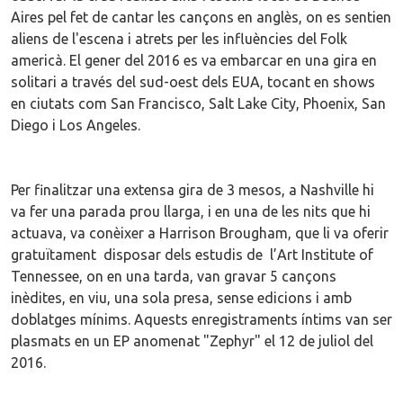
Aires pel fet de cantar les cançons en anglès, on es sentien
aliens de l'escena i atrets per les influències del Folk
americà. El gener del 2016 es va embarcar en una gira en
solitari a través del sud-oest dels EUA, tocant en shows
en ciutats com San Francisco, Salt Lake City, Phoenix, San
Diego i Los Angeles.
Per finalitzar una extensa gira de 3 mesos, a Nashville hi
va fer una parada prou llarga, i en una de les nits que hi
actuava, va conèixer a Harrison Brougham, que li va oferir
gratuïtament disposar dels estudis de l’Art Institute of
Tennessee, on en una tarda, van gravar 5 cançons
inèdites, en viu, una sola presa, sense edicions i amb
doblatges mínims. Aquests enregistraments íntims van ser
plasmats en un EP anomenat "Zephyr" el 12 de juliol del
2016.