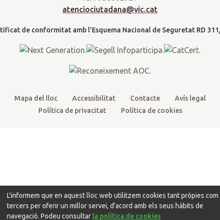
t
b
u
a
a
atenciociutadana@vic.cat
l
e
o
b
g
t
r
o
e
r
k
a
m
Mapa del lloc
Accessibilitat
Contacte
Avís legal
Política de privacitat
Política de cookies
L'informem que en aquest lloc web utilitzem cookies tant pròpies com
tercers per oferir un millor servei, d'acord amb els seus hàbits de
navegació. Podeu consultar
la política de cookies