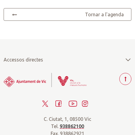
Tornar a l'agenda
Accessos directes
T
o
r
T
F
Y
I
n
a
w
a
o
n
r
C. Ciutat, 1, 08500 Vic
i
c
u
s
a
Tel.
938862100
t
e
t
t
d
Fax. 938862921