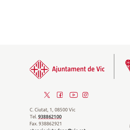
T
F
Y
I
w
a
o
n
C. Ciutat, 1, 08500 Vic
i
c
u
s
Tel.
938862100
t
e
t
t
Fax. 938862921
t
b
u
a