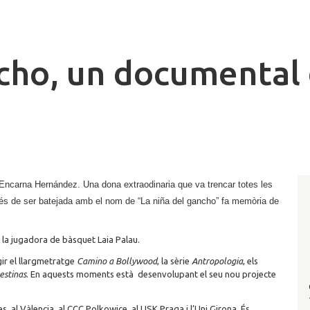
ncho, un documental
’Encarna Hernández. Una dona extraodinaria que va trencar totes les
rés de ser batejada amb el nom de “La niña del gancho” fa memòria de
la jugadora de bàsquet Laia Palau.
gir el llargmetratge
Camino a Bollywood
, la sèrie
Antropologia
, els
estinas
. En aquests moments està desenvolupant el seu nou projecte
 al Vàlencia, al CCC Polkowice, al USK Praga i l’Uni Girona. És