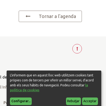
Tornar a l'agenda
T
o
r
n
a
L'informem que en aquest lloc web utilitzem cookies tant
r
pròpies com de tercers per oferir un millor servei, d'acord
a
amb els seus hàbits de navegació. Podeu consultar
la
política de cookies
d
a
Configurar
...
Rebutjar
Acceptar
l
Política de privacitat
Política de cookies