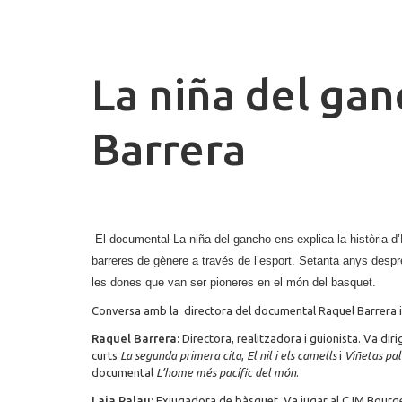
La niña del ga
Barrera
El documental La niña del gancho ens explica la història d
barreres de gènere a través de l’esport. Setanta anys desp
les dones que van ser pioneres en el món del basquet.
Conversa amb la directora del documental Raquel Barrera i 
Raquel Barrera:
Directora, realitzadora i guionista. Va diri
curts
La segunda primera cita
,
El nil i els camells
i
Viñetas pal
documental
L’home més pacífic del món
.
Laia Palau:
Exjugadora de bàsquet. Va jugar al CJM Bourges,