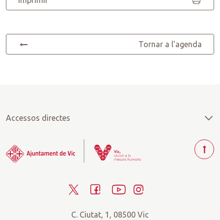
Imprimir
Tornar a l'agenda
Accessos directes
T
o
r
T
F
Y
I
n
a
w
a
o
n
r
C. Ciutat, 1, 08500 Vic
i
c
u
s