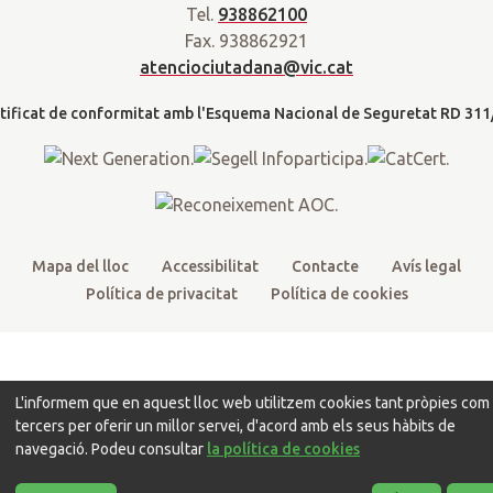
a
Tel.
938862100
t
e
t
t
d
Fax. 938862921
t
b
u
a
a
atenciociutadana@vic.cat
l
e
o
b
g
t
r
o
e
r
k
a
m
Mapa del lloc
Accessibilitat
Contacte
Avís legal
Política de privacitat
Política de cookies
L'informem que en aquest lloc web utilitzem cookies tant pròpies com
tercers per oferir un millor servei, d'acord amb els seus hàbits de
navegació. Podeu consultar
la política de cookies