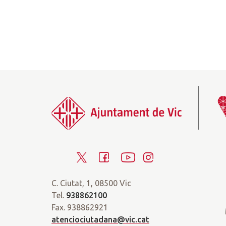
T
F
Y
I
w
a
o
n
C. Ciutat, 1, 08500 Vic
i
c
u
s
Tel.
938862100
t
e
t
t
Fax. 938862921
t
b
u
a
atenciociutadana@vic.cat