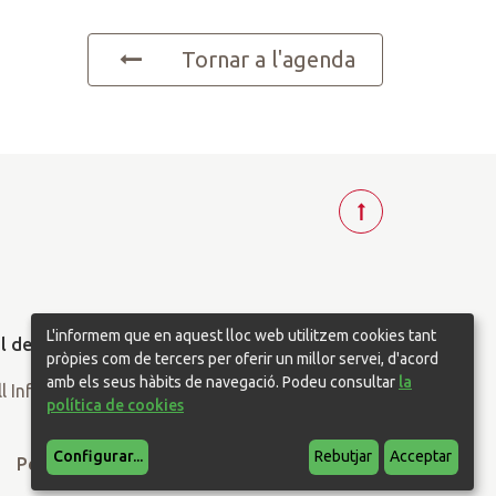
Tornar a l'agenda
T
o
r
n
a
L'informem que en aquest lloc web utilitzem cookies tant
r
pròpies com de tercers per oferir un millor servei, d'acord
a
amb els seus hàbits de navegació. Podeu consultar
la
política de cookies
d
a
Configurar
...
Rebutjar
Acceptar
l
Política de privacitat
Política de cookies
t